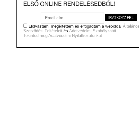
ELSŐ ONLINE RENDELÉSEDBŐL!
Elolvastam, megértettem és elfogadtam a weboldal
Általáno
Szerződési Feltételeit
és
Adatvédelmi Szabályzatát.
Tekintsd meg Adatvédelmi Nyilatkozatunkat