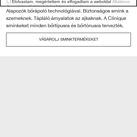
Elolvastam, megértettem és elfogadtam a weboldal
Általános
Szerződési Feltételeit
és
Adatvédelmi Szabályzatát.
Alapozók bőrápoló technológiával. Biztonságos smink a
Tekintsd meg Adatvédelmi Nyilatkozatunkat
szemeknek. Tápláló árnyalatok az ajkaknak. A Clinique
sminkeket minden bőrtípusra és bőrtónusra tervezték.
VÁSÁROLJ SMINKTERMÉKEKET