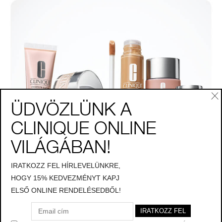
ÜDVÖZLÜNK A
CLINIQUE ONLINE
VILÁGÁBAN!
IRATKOZZ FEL HÍRLEVELÜNKRE,
HOGY 15% KEDVEZMÉNYT KAPJ
ELSŐ ONLINE RENDELÉSEDBŐL!
Bőrápoló sminkek