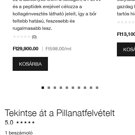
és a peptidek erejével célozza a
gazdag 
kollagénvesztés látható jeleit, így a bőr
tartós hi
teltebb hatású, feszesebb és
rugalmasabb lesz.
Ft13,10
(0)
Ft29,900.00
|
Ft598.00
/ml
KOS
KOSÁRBA
Tekintse át a Pillanatfelvételt
5.0
1 beszámoló