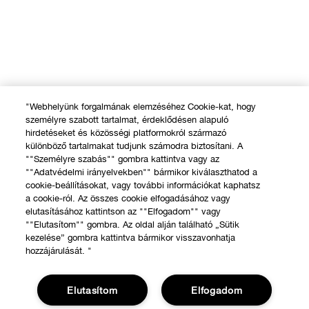
"Webhelyünk forgalmának elemzéséhez Cookie-kat, hogy
személyre szabott tartalmat, érdeklődésen alapuló
hirdetéseket és közösségi platformokról származó
különböző tartalmakat tudjunk számodra biztosítani. A
""Személyre szabás"" gombra kattintva vagy az
""Adatvédelmi irányelvekben"" bármikor kiválaszthatod a
cookie-beállításokat, vagy további információkat kaphatsz
a cookie-ról. Az összes cookie elfogadásához vagy
elutasításához kattintson az ""Elfogadom"" vagy
""Elutasítom"" gombra. Az oldal alján található „Sütik
kezelése” gombra kattintva bármikor visszavonhatja
hozzájárulását. "
Elutasítom
Elfogadom