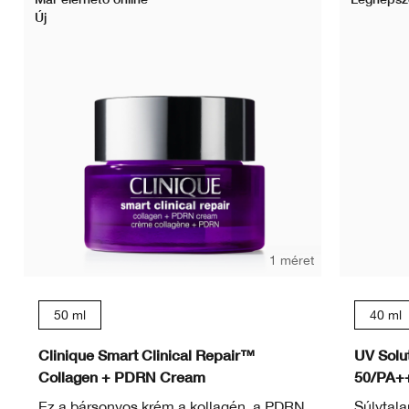
Új
1 méret
50 ml
40 ml
Clinique Smart Clinical Repair™
UV Solu
Collagen + PDRN Cream
50/PA+
Ez a bársonyos krém a kollagén, a PDRN
Súlytal