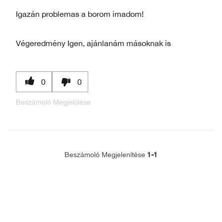
Igazán problemas a borom imadom!
Végeredmény
Igen, ajánlanám másoknak is
0
0
Beszámoló Megjelölése
1-1
Beszámoló Megjelenítése