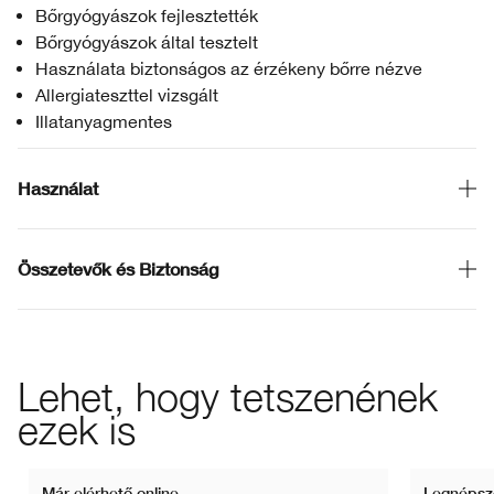
Bőrgyógyászok fejlesztették
Bőrgyógyászok által tesztelt
Használata biztonságos az érzékeny bőrre nézve
Allergiateszttel vizsgált
Illatanyagmentes
Használat
Összetevők és Biztonság
Lehet, hogy tetszenének
ezek is
Már elérhető online
Legnépsz