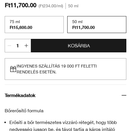
Ft11,700.00
Ft234.00
/ml
50 ml
75 ml
50 ml
Ft15,600.00
Ft11,700.00
KOSÁRBA
INGYENES SZÁLLÍTÁS 19 000 FT FELETTI
RENDELÉS ESETÉN.
Termékadatok
Bőrerősítő formula
Erősíti a bőr természetes vízzáró rétegét, hogy több
nedvesség jusson be, és távol tartja a káros irritáló