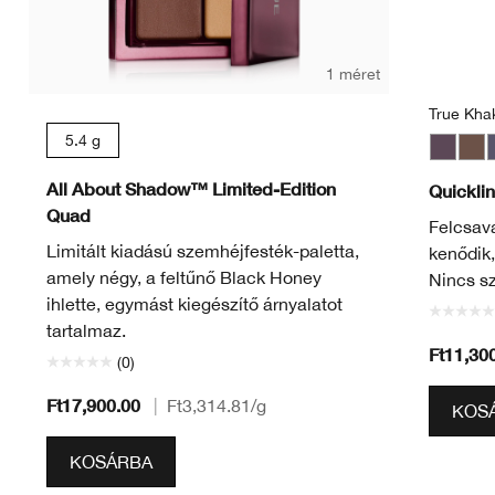
1 méret
True Khak
5.4 g
Smoky 
Roas
B
All About Shadow™ Limited-Edition
Quickli
Quad
Felcsava
Limitált kiadású szemhéjfesték-paletta,
kenődik,
amely négy, a feltűnő Black Honey
Nincs s
ihlette, egymást kiegészítő árnyalatot
tartalmaz.
Ft11,30
(0)
Ft17,900.00
|
Ft3,314.81
/g
KOS
KOSÁRBA