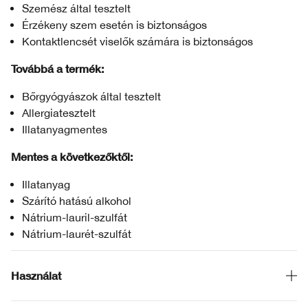
Szemész által tesztelt
Érzékeny szem esetén is biztonságos
Kontaktlencsét viselők számára is biztonságos
Továbbá a termék:
Bőrgyógyászok által tesztelt
Allergiatesztelt
Illatanyagmentes
Mentes a következőktől:
Illatanyag
Szárító hatású alkohol
Nátrium-lauril-szulfát
Nátrium-laurét-szulfát
Használat