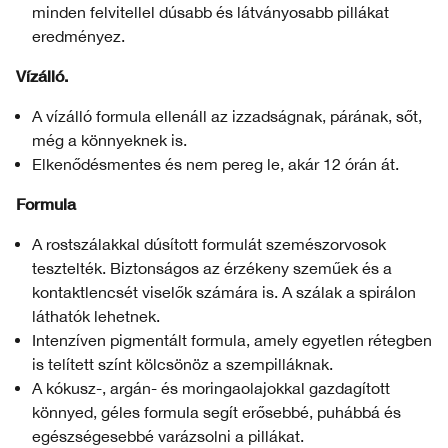
minden felvitellel dúsabb és látványosabb pillákat
eredményez.
Vízálló.
A vízálló formula ellenáll az izzadságnak, párának, sőt,
még a könnyeknek is.
Elkenődésmentes és nem pereg le, akár 12 órán át.
Formula
A rostszálakkal dúsított formulát szemészorvosok
tesztelték. Biztonságos az érzékeny szeműek és a
kontaktlencsét viselők számára is. A szálak a spirálon
láthatók lehetnek.
Intenzíven pigmentált formula, amely egyetlen rétegben
is telített színt kölcsönöz a szempilláknak.
A kókusz-, argán- és moringaolajokkal gazdagított
könnyed, géles formula segít erősebbé, puhábbá és
egészségesebbé varázsolni a pillákat.