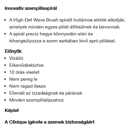
Innovatív szempillaspirál
A High-Def Wave Brush spirált hullámos sörték alkotják,
amelyek minden egyes pillát átfésülnek és bevonnak.
A spirál precíz hegye könnyedén eléri és
kihangsúlyozza a szem sarkában lévő apró pillákat.
Előnyök
Vízálló
Elkenődésbiztos
12 órás viselet
Nem pereg le
Nem ragad össze
Ellenáll az izzadságnak és párának
Minden szempillatípushoz
Képlet
A Clinique ígérete a szemek biztonságáért