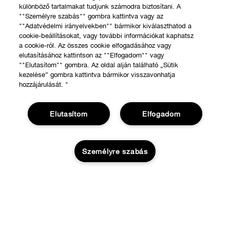
különböző tartalmakat tudjunk számodra biztosítani. A
""Személyre szabás"" gombra kattintva vagy az
""Adatvédelmi irányelvekben"" bármikor kiválaszthatod a
cookie-beállításokat, vagy további információkat kaphatsz
a cookie-ról. Az összes cookie elfogadásához vagy
elutasításához kattintson az ""Elfogadom"" vagy
""Elutasítom"" gombra. Az oldal alján található „Sütik
kezelése” gombra kattintva bármikor visszavonhatja
hozzájárulását. "
Elutasítom
Elfogadom
VÁSÁRLÁS
Személyre szabás
Üzletkereső
RÓLUNK
Ajánlatok
KOSÁRBA
A Clinique filozófiája
Segíthetünk?
Nemzetközi helyszínek