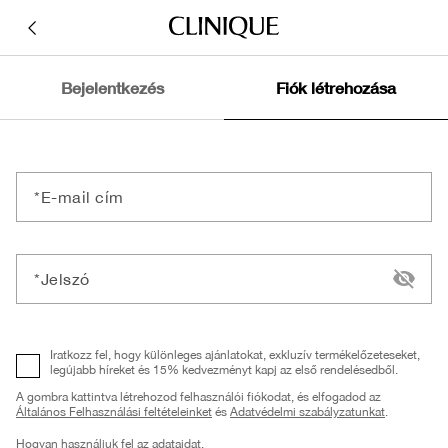
Bejelentkezés
Fiók létrehozása
E-mail cím
Jelszó
Iratkozz fel, hogy különleges ajánlatokat, exkluzív termékelőzeteseket,
legújabb híreket és 15% kedvezményt kapj az első rendelésedből.
A gombra kattintva létrehozod felhasználói fiókodat, és elfogadod az
Általános Felhasználási feltételeinket
és
Adatvédelmi szabályzatunkat
.
Hogyan használjuk fel az adataidat.