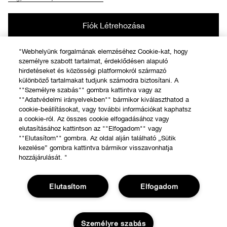
Fiók Létrehozása
"Webhelyünk forgalmának elemzéséhez Cookie-kat, hogy
személyre szabott tartalmat, érdeklődésen alapuló
hirdetéseket és közösségi platformokról származó
különböző tartalmakat tudjunk számodra biztosítani. A
Biztonságos fizetés
""Személyre szabás"" gombra kattintva vagy az
""Adatvédelmi irányelvekben"" bármikor kiválaszthatod a
Adatvédelmi irányelvek
cookie-beállításokat, vagy további információkat kaphatsz
a cookie-ról. Az összes cookie elfogadásához vagy
értékesítési feltételeket
elutasításához kattintson az ""Elfogadom"" vagy
""Elutasítom"" gombra. Az oldal alján található „Sütik
Kapcsolatfelvétel
kezelése” gombra kattintva bármikor visszavonhatja
hozzájárulását. "
© © Clinique Laboratories, llc. Minden jog fenntartva
Elutasítom
Elfogadom
Személyre szabás