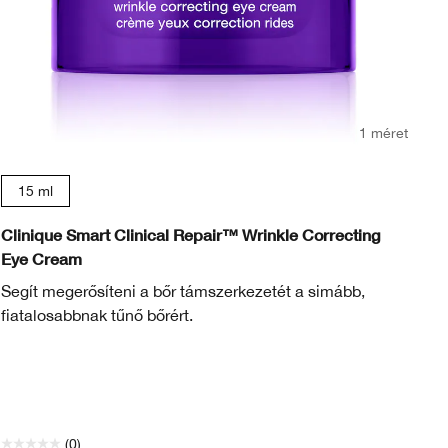
1 méret
15 ml
Clinique Smart Clinical Repair™ Wrinkle Correcting
Cl
Eye Cream
Ba
Segít megerősíteni a bőr támszerkezetét a simább,
Ko
fiatalosabbnak tűnő bőrért.
el
mé
(0)