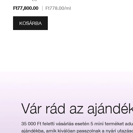
Ft77,800.00
|
Ft778.00
/ml
KOSÁRBA
Vár rád az ajándé
35 000 Ft feletti vásárlás esetén 5 mini terméket ad
ajándékba, amik kiválóan passzolnak a nyári utazá