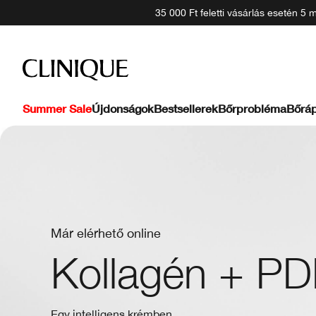
35 000 Ft feletti vásárlás esetén 5
Summer Sale
Újdonságok
Bestsellerek
Bőrprobléma
Bőráp
Már elérhető online
Kollagén + P
Egy intelligens krémben.