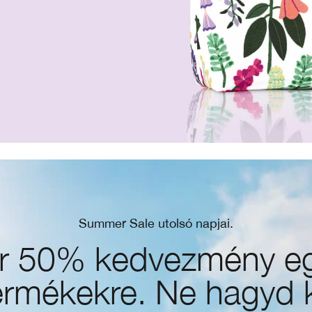
Summer Sale utolsó napjai.
r 50% kedvezmény e
ermékekre. Ne hagyd k