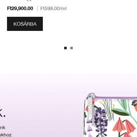
Ft29,900.00
|
Ft598.00
/ml
KOSÁRBA
k.
unk
sokhoz