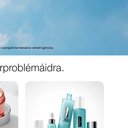
on szereplő termékekre vehető igénybe.
őrproblémáidra.