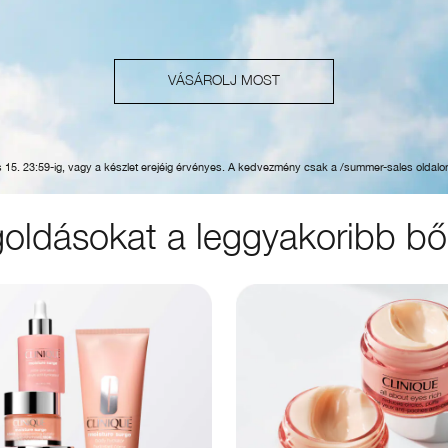
VÁSÁROLJ MOST
s 15. 23:59-ig, vagy a készlet erejéig érvényes. A kedvezmény csak a /summer-sales oldal
egoldásokat a leggyakoribb b