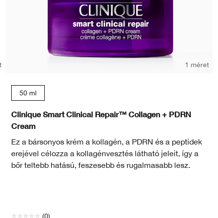
t
1 méret
50 ml
Clinique Smart Clinical Repair™ Collagen + PDRN
Cream
Ez a bársonyos krém a kollagén, a PDRN és a peptidek
erejével célozza a kollagénvesztés látható jeleit, így a
bőr teltebb hatású, feszesebb és rugalmasabb lesz.
(0)