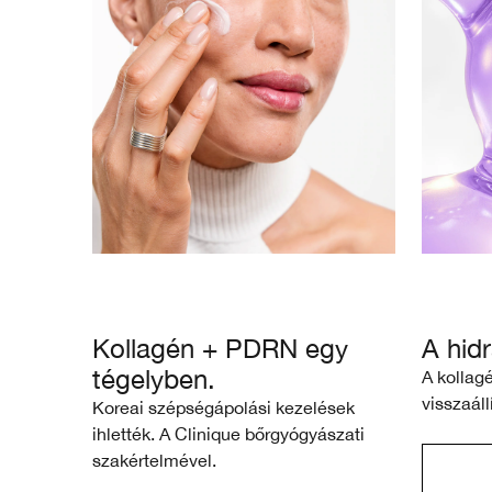
Kollagén + PDRN egy
A hidr
tégelyben.
A kollag
visszaáll
Koreai szépségápolási kezelések
ihlették. A Clinique bőrgyógyászati
szakértelmével.