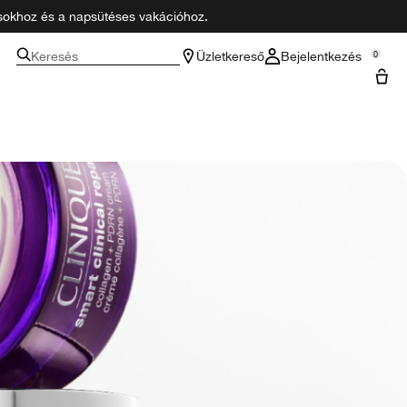
zásokhoz és a napsütéses vakációhoz.
Keresés
Üzletkereső
Bejelentkezés
0