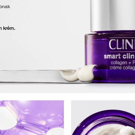
bbnak
m krém.