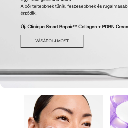
A bőr teltebbnek tűnik, feszesebbnek és rugalmasa
érződik.
Új. Clinique Smart Repair™ Collagen + PDRN Crea
VÁSÁROLJ MOST