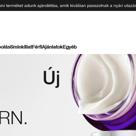
 mini terméket adunk ajándékba, amik kiválóan passzolnak a nyári uta
olás
Smink
Illat
Férfi
Ajánlatok
Egyéb
DRN.