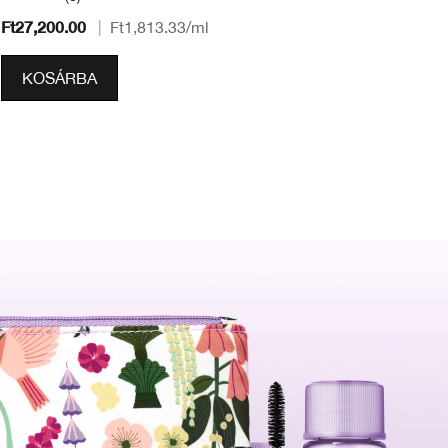
Ft27,200.00
Ft
|
Ft1,813.33
/ml
KOSÁRBA