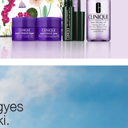
gyes
i.