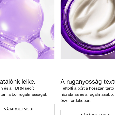
atálónk lelke.
A ruganyosság text
én és a PDRN segít
Feltölti a bőrt a hosszan tartó
ítani a bőr rugalmasságát.
hidratálás és a rugalmasabb, 
érzet érdekében.
VÁSÁROLJ MOST