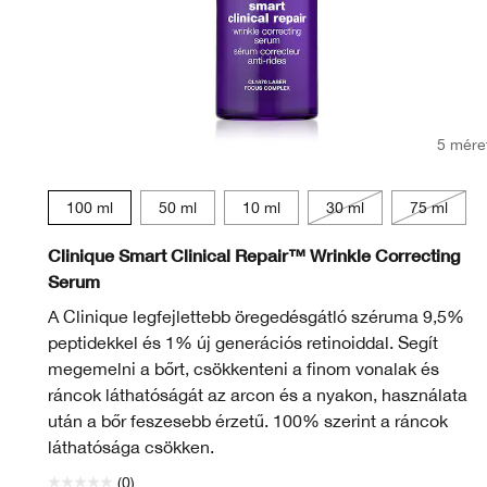
5 mére
100 ml
50 ml
10 ml
30 ml
75 ml
Clinique Smart Clinical Repair™ Wrinkle Correcting
Serum
A Clinique legfejlettebb öregedésgátló széruma 9,5%
peptidekkel és 1% új generációs retinoiddal. Segít
megemelni a bőrt, csökkenteni a finom vonalak és
ráncok láthatóságát az arcon és a nyakon, használata
után a bőr feszesebb érzetű. 100% szerint a ráncok
láthatósága csökken.
(0)