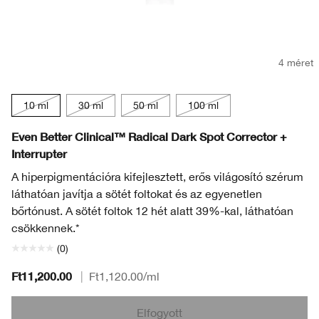
4 méret
10 ml
30 ml
50 ml
100 ml
Even Better Clinical™ Radical Dark Spot Corrector +
Interrupter
A hiperpigmentációra kifejlesztett, erős világosító szérum
láthatóan javítja a sötét foltokat és az egyenetlen
bőrtónust. A sötét foltok 12 hét alatt 39%-kal, láthatóan
csökkennek.*
(0)
Ft11,200.00
|
Ft1,120.00
/ml
Elfogyott