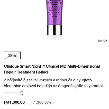
1 méret
30 ml
Clinique Smart Night™ Clinical MD Multi-Dimensional
Repair Treatment Retinol
A bőrjavító éjszakai kezelés a retinol és a nyugtató
hidratálás erejével beindítja az öregedésgátló folyamatot.
(0)
Ft41,000.00
|
Ft1,366.67
/ml