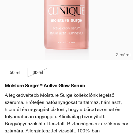
2 méret
50 ml
30 ml
Moisture Surge™ Active Glow Serum
A legkedveltebb Moisture Surge kollekciónk legelső
széruma. Erőteljes hatóanyagokat tartalmaz, hámlaszt,
hidratál és ragyogást biztosít, hogy a bőröd azonnal és
folyamatosan ragyogjon. Klinikailag bizonyított.
Bőrgyógyászok által tesztelt. Biztonságos az érzékeny bőr
számára. Allergiateszttel vizsgált. 100%-ban