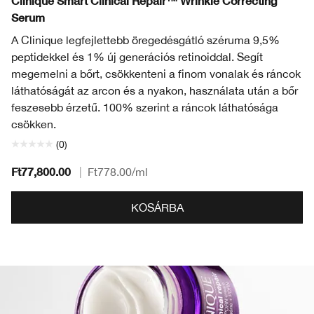
Clinique Smart Clinical Repair™ Wrinkle Correcting
Serum
A Clinique legfejlettebb öregedésgátló széruma 9,5%
peptidekkel és 1% új generációs retinoiddal. Segít
megemelni a bőrt, csökkenteni a finom vonalak és ráncok
láthatóságát az arcon és a nyakon, használata után a bőr
feszesebb érzetű. 100% szerint a ráncok láthatósága
csökken.
(0)
Ft77,800.00
|
Ft778.00
/ml
KOSÁRBA