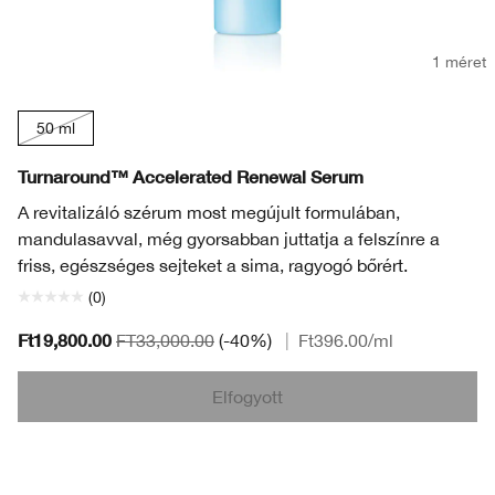
1 méret
50 ml
Turnaround™ Accelerated Renewal Serum
A revitalizáló szérum most megújult formulában,
mandulasavval, még gyorsabban juttatja a felszínre a
friss, egészséges sejteket a sima, ragyogó bőrért.
(0)
Ft19,800.00
FT33,000.00
(-40%)
|
Ft396.00
/ml
Elfogyott