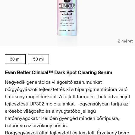
2 méret
30 ml
50 ml
Even Better Clinical™ Dark Spot Clearing Serum
Negyedik generációs világosító szérumunkat
bőrgyógyászok fejlesztették ki a hiperpigmentációra való
hatékony megoldásként. A fejlett formula – beleértve saját
fejlesztésű UP302 molekulánkat – egyensúlyban tartja az
erősebb világosító és a nyugtatóbb jellegű
hatóanyagokat.* Kellően gyengéd minden bőrtípusra,
beleértve az érzékeny bőrt is.
Bőrgyógyászok által fejlesztett és tesztelt. Érzékeny bőrre