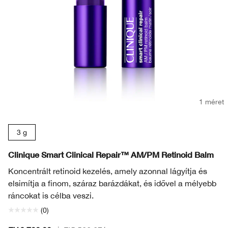
1 méret
3 g
Clinique Smart Clinical Repair™ AM/PM Retinoid Balm
Koncentrált retinoid kezelés, amely azonnal lágyítja és
elsimítja a finom, száraz barázdákat, és idővel a mélyebb
ráncokat is célba veszi.
(0)