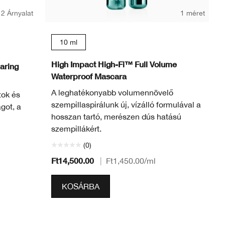
2 Árnyalat
1 méret
10 ml
High Impact High-Fi™ Full Volume
aring
Waterproof Mascara
A leghatékonyabb volumennövelő
tok és
szempillaspirálunk új, vízálló formulával a
got, a
hosszan tartó, merészen dús hatású
szempillákért.
(0)
Ft14,500.00
|
Ft1,450.00
/ml
KOSÁRBA