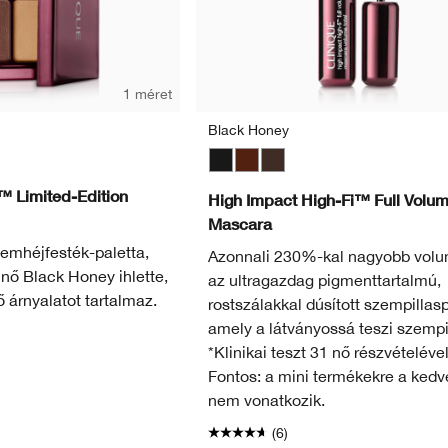
1 méret
Black Honey
Black
Black Honey
Black/Brown
™ Limited-Edition
High Impact High-Fi™ Full Volu
Mascara
zemhéjfesték-paletta,
Azonnali 230%-kal nagyobb volum
űnő Black Honey ihlette,
az ultragazdag pigmenttartalmú,
 árnyalatot tartalmaz.
rostszálakkal dúsított szempillasp
amely a látványossá teszi szempil
*Klinikai teszt 31 nő részvételéve
Fontos: a mini termékekre a ked
nem vonatkozik.
(6)