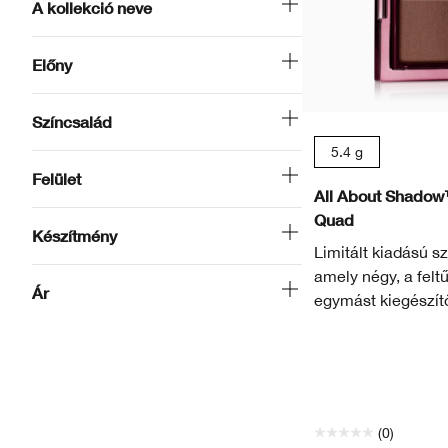
A kollekció neve
Előny
Színcsalád
5.4 g
Felület
All About Shadow
Quad
Készítmény
Limitált kiadású s
amely négy, a felt
Ár
egymást kiegészítő
(0)