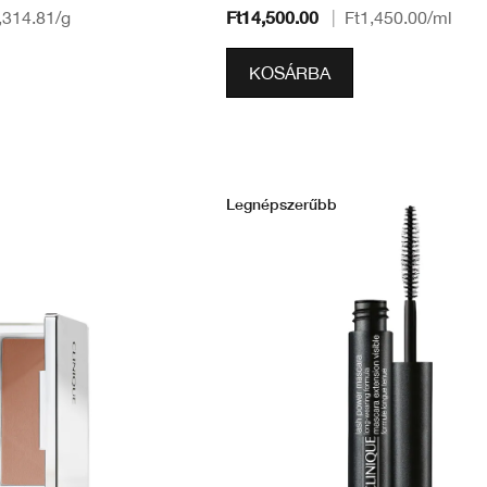
Ft14,500.00
,314.81
/g
|
Ft1,450.00
/ml
KOSÁRBA
Legnépszerűbb