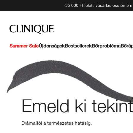
35 000 Ft feletti vásárlás esetén 5
Summer Sale
Újdonságok
Bestsellerek
Bőrprobléma
Bőráp
Emeld ki tekin
Drámaitól a természetes hatásig.