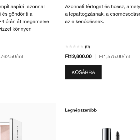
mpillaspirál azonnal
Azonnali térfogat és hossz, amely
és göndöríti a
a lepattogzásnak, a csomósodás
 24 órán át megemelve
az elkenődésnek.
 vízzel könnyen
(0)
Ft12,600.00
,762.50
/ml
|
Ft1,575.00
/ml
KOSÁRBA
Legnépszerűbb