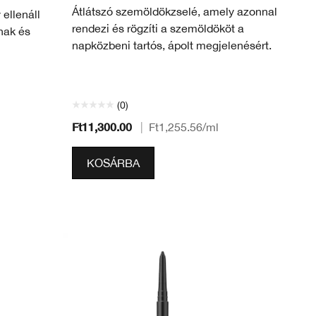
Átlátszó szemöldökzselé, amely azonnal
 ellenáll
rendezi és rögzíti a szemöldököt a
nak és
napközbeni tartós, ápolt megjelenésért.
(0)
Ft11,300.00
|
Ft1,255.56
/ml
KOSÁRBA