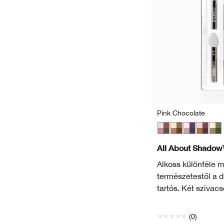
Pink Chocolate
Pink Chocolate
Teddy Bear
Going Stea
Morning
On S
All About Shado
Alkoss különféle 
természetestől a d
tartós. Két szivacs
(0)