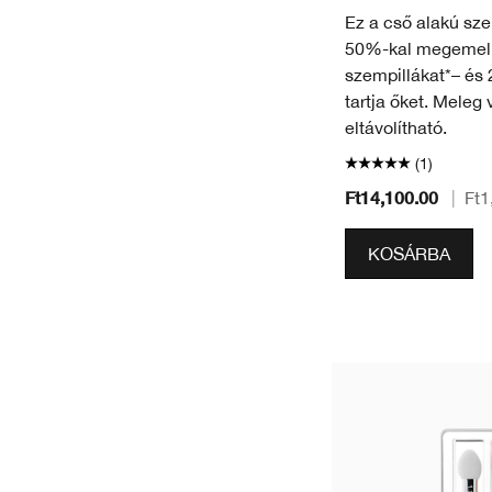
Ez a cső alakú sze
50%-kal megemeli 
szempillákat*– és
tartja őket. Meleg
eltávolítható.
(1)
Ft14,100.00
|
Ft1
KOSÁRBA