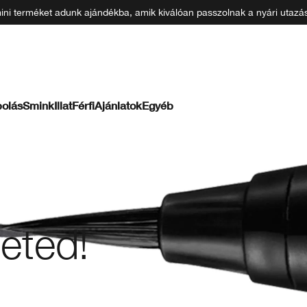
 mini terméket adunk ajándékba, amik kiválóan passzolnak a nyári uta
olás
Smink
Illat
Férfi
Ajánlatok
Egyéb
teted!