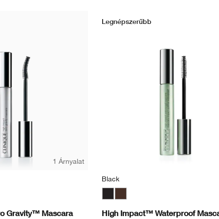
Legnépszerűbb
1 Árnyalat
Black
Black
Black/Brown
o Gravity™ Mascara
High Impact™ Waterproof Masc