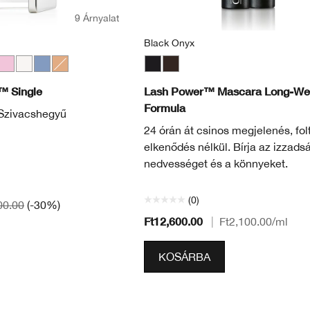
9 Árnyalat
Black Onyx
lla
llo
er
Angel Eyes
Sugar Cane
Lagoon
Daybreak
Black Onyx
Dark Chocolate
™ Single
Lash Power™ Mascara Long-We
Formula
. Szivacshegyű
24 órán át csinos megjelenés, fol
elkenődés nélkül. Bírja az izzadsá
nedvességet és a könnyeket.
(0)
00.00
(-30%)
Ft12,600.00
|
Ft2,100.00
/ml
KOSÁRBA