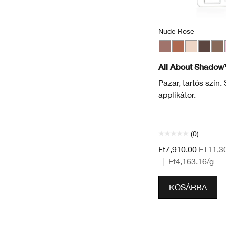
Nude Rose
Nude Rose
Sunset Glow
French Vani
Portobe
Foxi
All About Shadow
Pazar, tartós szín
applikátor.
(0)
Ft7,910.00
FT11,3
|
Ft4,163.16
/g
KOSÁRBA