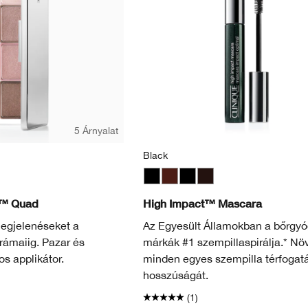
5 Árnyalat
Black
dy
 Java
afari
Black
Black Honey
Black
Black/Brown
w™ Quad
High Impact™ Mascara
megjelenéseket a
Az Egyesült Államokban a bőrgyó
rámaiig. Pazar és
márkák #1 szempillaspirálja.* Növ
os applikátor.
minden egyes szempilla térfogatá
hosszúságát.
(1)