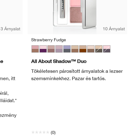
3 Árnyalat
10 Árnyalat
Strawberry Fudge
Strawberry Fudge
Jammin
Seashell Pink/Fawn Satin
Twilight Mauve/Brandied
Blackberry Frost
Like Mink
Day Into Date
Ivory Bisque/Bronze Sa
Neutral Territory
Uptown/Downt
me
All About Shadow™ Duo
Tökéletesen párosított árnyalatok a lezser
en, itt
szemsminkekhez. Pazar és tartós.
irál,
láidat.*
l
vezmény
(0)