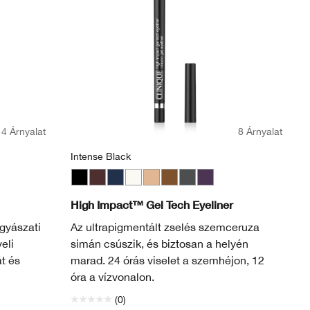
4 Árnyalat
8 Árnyalat
Intense Black
Intense Black
Black Honey
Deep Denim
Bright White
Beaming Beige
Bronze Glow
Polished Pewter
Sparkling Amethyst
High Impact™ Gel Tech Eyeliner
gyászati
Az ultrapigmentált zselés szemceruza
eli
simán csúszik, és biztosan a helyén
t és
marad. 24 órás viselet a szemhéjon, 12
óra a vízvonalon.
(0)