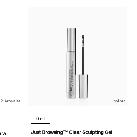
2 Árnyalat
1 méret
9 ml
Just Browsing™ Clear Sculpting Gel
ara