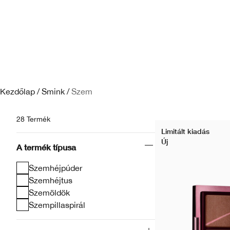
Kezdőlap
/
Smink
/
Szem
28 Termék
Limitált kiadás
Új
A termék típusa
Szemhéjpúder
Szemhéjtus
Szemöldök
Szempillaspirál