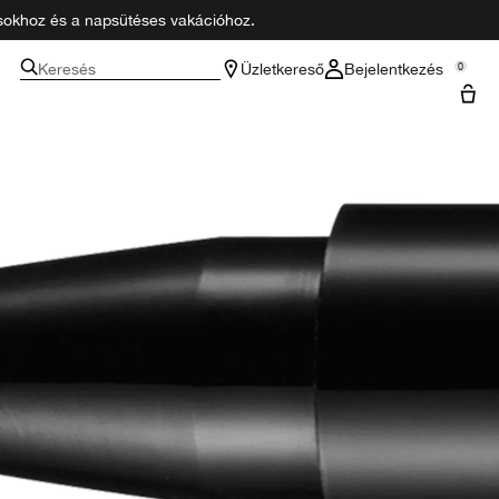
zásokhoz és a napsütéses vakációhoz.
Keresés
Üzletkereső
Bejelentkezés
0