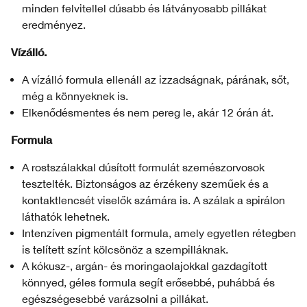
minden felvitellel dúsabb és látványosabb pillákat
eredményez.
Vízálló.
A vízálló formula ellenáll az izzadságnak, párának, sőt,
még a könnyeknek is.
Elkenődésmentes és nem pereg le, akár 12 órán át.
Formula
A rostszálakkal dúsított formulát szemészorvosok
tesztelték. Biztonságos az érzékeny szeműek és a
kontaktlencsét viselők számára is. A szálak a spirálon
láthatók lehetnek.
Intenzíven pigmentált formula, amely egyetlen rétegben
is telített színt kölcsönöz a szempilláknak.
A kókusz-, argán- és moringaolajokkal gazdagított
könnyed, géles formula segít erősebbé, puhábbá és
egészségesebbé varázsolni a pillákat.