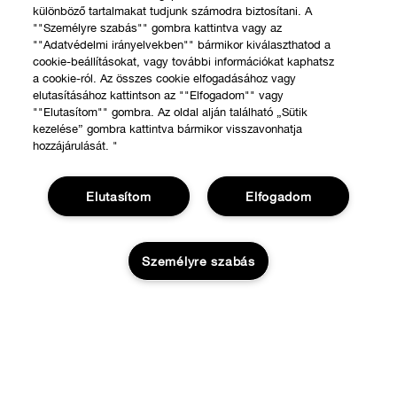
különböző tartalmakat tudjunk számodra biztosítani. A
""Személyre szabás"" gombra kattintva vagy az
""Adatvédelmi irányelvekben"" bármikor kiválaszthatod a
cookie-beállításokat, vagy további információkat kaphatsz
a cookie-ról. Az összes cookie elfogadásához vagy
elutasításához kattintson az ""Elfogadom"" vagy
""Elutasítom"" gombra. Az oldal alján található „Sütik
kezelése” gombra kattintva bármikor visszavonhatja
hozzájárulását. "
Elutasítom
Elfogadom
VÁSÁRLÁS
Személyre szabás
Üzletkereső
RÓLUNK
Ajánlatok
KOSÁRBA
A Clinique filozófiája
Segíthetünk?
Nemzetközi helyszínek