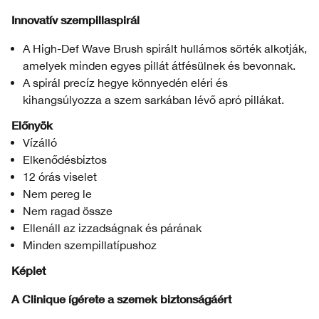
Innovatív szempillaspirál
A High-Def Wave Brush spirált hullámos sörték alkotják,
amelyek minden egyes pillát átfésülnek és bevonnak.
A spirál precíz hegye könnyedén eléri és
kihangsúlyozza a szem sarkában lévő apró pillákat.
Előnyök
Vízálló
Elkenődésbiztos
12 órás viselet
Nem pereg le
Nem ragad össze
Ellenáll az izzadságnak és párának
Minden szempillatípushoz
Képlet
A Clinique ígérete a szemek biztonságáért