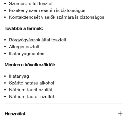
Szemész által tesztelt
Érzékeny szem esetén is biztonságos
Kontaktlencsét viselők számára is biztonságos
Továbbá a termék:
Bőrgyógyászok által tesztelt
Allergiatesztelt
Illatanyagmentes
Mentes a következőktől:
Illatanyag
Szárító hatású alkohol
Nátrium-lauril-szulfát
Nátrium-laurét-szulfát
Használat