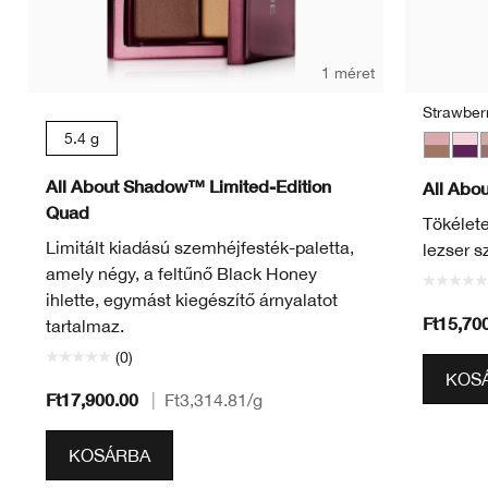
1 méret
Strawber
5.4 g
Strawbe
Jam
S
All About Shadow™ Limited-Edition
All Abo
Quad
Tökélete
Limitált kiadású szemhéjfesték-paletta,
lezser s
amely négy, a feltűnő Black Honey
ihlette, egymást kiegészítő árnyalatot
Ft15,70
tartalmaz.
(0)
KOS
Ft17,900.00
|
Ft3,314.81
/g
KOSÁRBA