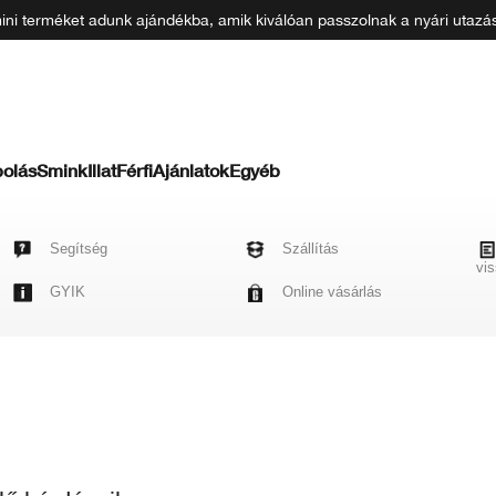
 mini terméket adunk ajándékba, amik kiválóan passzolnak a nyári uta
olás
Smink
Illat
Férfi
Ajánlatok
Egyéb