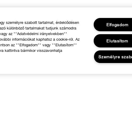
y személyre szabott tartalmat, érdeklődésen
Elfogadom
mazó különböző tartalmakat tudjunk számodra
 vagy az ""Adatvédelmi irányelvekben""
ovábbi információkat kaphatsz a cookie-ról. Az
Elutasítom
intson az ""Elfogadom"" vagy ""Elutasítom""
ra kattintva bármikor visszavonhatja
Személyre szab
RÓLUNK
Segíthetünk?
 Clinique filozófiája
Rendelésem követése
emzetközi helyszínek
Visszaküldés & Visszafizetés
Szállítás