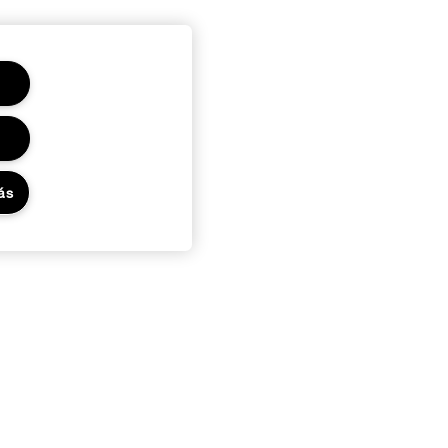
ás
Adatvédelem és feltételek
Adatvédelmi irányelvek
ÁSZF Online Rendelés
Ajándékkártyák felhasználási