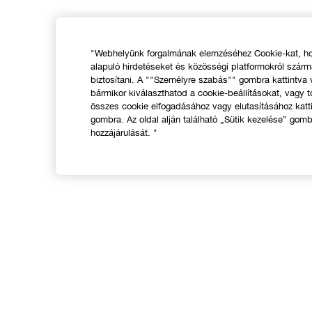
"Webhelyünk forgalmának elemzéséhez Cookie-kat, hog
alapuló hirdetéseket és közösségi platformokról szár
biztosítani. A ""Személyre szabás"" gombra kattintva
bármikor kiválaszthatod a cookie-beállításokat, vagy t
összes cookie elfogadásához vagy elutasításához katt
gombra. Az oldal alján található „Sütik kezelése” gomb
hozzájárulását. "
VÁSÁRLÁS
Üzletkereső
A
Ajánlatok
N