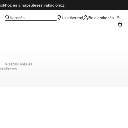
zásokhoz és a napsütéses vakációhoz.
Keresés
Üzletkereső
Bejelentkezés
0