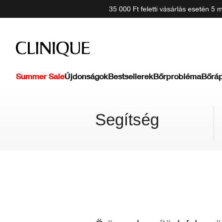
35 000 Ft feletti vásárlás esetén 5
Summer Sale
Újdonságok
Bestsellerek
Bőrprobléma
Bőráp