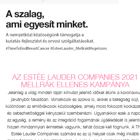
Sminkeltávolítók
Pattanások
Smart Clinical Repair
Színezett Hidratálók
Szemhéjtusok
Even Better Makeup™
Arcmaszkok
Bőrpír
Even Better
Szemöldök
Take The Day Off™
Kéz- és Testápolás
Dramatically Different™
Chubby Stick™
Esszencia Lotionok
Take The Day Off
AZ ESTÉE LAUDER COMPANIES 2021
MELLRÁK ELLENES KAMPÁNYA
Jelenleg a világ minden táján kihívást jelentő időket élünk a koronavír
járványból fakadóan. Vonatkozik ez azokra is, akiket a betegség sújt,
különösen az emlőrákosok közösségére, amely most fokozott kockázat
és sebezhetőséggel kényszerül szembenézni. Ugyanakkor ezek a nap
az egység, a remény és az integráció fogalmának újjáéledését is jelenti
hiszen mindannyian érintettek vagyunk, tehát össze kell fognunk. A T
Estée Lauder Companies számára ez az új helyzet csak még inkább