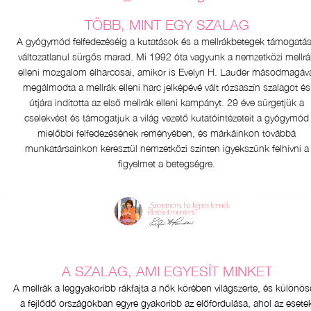
TÖBB, MINT EGY SZALAG
A gyógymód felfedezéséig a kutatások és a mellrákbetegek támogatá
változatlanul sürgős marad. Mi 1992 óta vagyunk a nemzetközi mellrá
elleni mozgalom élharcosai, amikor is Evelyn H. Lauder másodmagáv
megálmodta a mellrák elleni harc jelképévé vált rózsaszín szalagot és
útjára indította az első mellrák elleni kampányt. 29 éve sürgetjük a
cselekvést és támogatjuk a világ vezető kutatóintézeteit a gyógymód
mielőbbi felfedezésének reményében, és márkáinkon továbbá
munkatársainkon keresztül nemzetközi szinten igyekszünk felhívni a
figyelmet a betegségre.
A SZALAG, AMI EGYESÍT MINKET
A mellrák a leggyakoribb rákfajta a nők körében világszerte, és különö
a fejlődő országokban egyre gyakoribb az előfordulása, ahol az esete