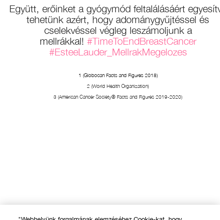
Együtt, erőinket a gyógymód feltalálásáért egyesít
tehetünk azért, hogy adománygyűjtéssel és
cselekvéssel végleg leszámoljunk a
mellrákkal!
#TimeToEndBreastCancer
#EsteeLauder_MellrakMegelozes
1 (Globocan Facts and Figures 2018)
2 (World Health Organization)
3 (American Cancer Society® Facts and Figures 2019-2020)
"Webhelyünk forgalmának elemzéséhez Cookie-kat, hogy