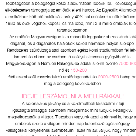
többségében a betegséget késői stádiumában fedezik fel. Közösségü
elkötelezetten támogatja az emlőrák elleni harcot. Az Egyesült Államok
a mellrákhoz köthető halálozási arány 40%-kal csökkent a nők körében
1980-as évek végéhez képest és ma több, mint 3,8 millió emlőrák túlé
tartanak számon.
Az emlőrák Magyarországon is a második leggyakoribb rosszindulat
daganat, és a daganatos halálokok között harmadik helyen szerepel.
Rendszeres szűrővizsgálattal azonban egész korai stádiumában fel leh
ismerni és ebben az esetben jó eséllyel sikeresen gyógyítható is.
Magyarországon a Nemzeti Rákregiszter adatai szerint évente
7500-80
nő és
150-200
férfi szembesül rosszindulatú emlődaganattal és
2000-2500
beteg ha
meg a betegség következtében
.
IDEJE LESZÁMOLNI A MELLRÁKKAL!
A koronavírus járvány és a közelmúltbeli társadalmi / faji
igazságtalansággal szembeni mozgalmak mint tudjuk, kétségkívül
megváltoztatták a világot. Tisztában vagyunk azzal a ténnyel is, hogy 
emberek szerte a világon minden nap különböző egészségügyi
válságokkal kénytelenek szembesülni, ezért mi azt valljuk, hogy minden