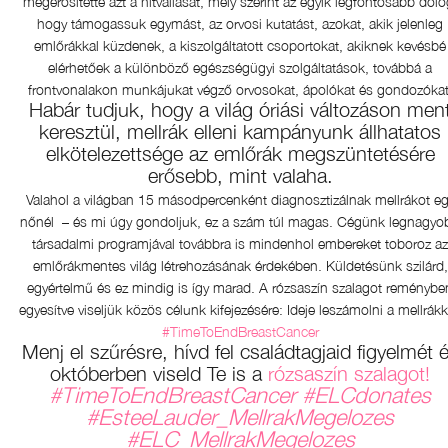
megerősítette azt a hitvallását, mely szerint az egyik legfontosabb dolo
hogy támogassuk egymást, az orvosi kutatást, azokat, akik jelenleg
emlőrákkal küzdenek, a kiszolgáltatott csoportokat, akiknek kevésbé
elérhetőek a különböző egészségügyi szolgáltatások, továbbá a
frontvonalakon munkájukat végző orvosokat, ápolókat és gondozókat
Habár tudjuk, hogy a világ óriási változáson men
keresztül, mellrák elleni kampányunk állhatatos
elkötelezettsége az emlőrák megszüntetésére
erősebb, mint valaha.
Valahol a világban 15 másodpercenként diagnosztizálnak mellrákot e
nőnél – és mi úgy gondoljuk, ez a szám túl magas. Cégünk legnagyo
társadalmi programjával továbbra is mindenhol embereket toboroz az
emlőrákmentes világ létrehozásának érdekében. Küldetésünk szilárd,
egyértelmű és ez mindig is így marad. A rózsaszín szalagot reménybe
egyesítve viseljük közös célunk kifejezésére: Ideje leszámolni a mellrákk
#TimeToEndBreastCancer
Menj el szűrésre, hívd fel családtagjaid figyelmét 
októberben viseld Te is a
rózsaszín szalagot!
#TimeToEndBreastCancer #ELCdonates
#EsteeLauder_MellrakMegelozes
#ELC_MellrakMegelozes