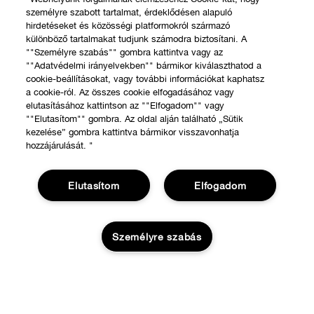
személyre szabott tartalmat, érdeklődésen alapuló
hirdetéseket és közösségi platformokról származó
különböző tartalmakat tudjunk számodra biztosítani. A
""Személyre szabás"" gombra kattintva vagy az
""Adatvédelmi irányelvekben"" bármikor kiválaszthatod a
cookie-beállításokat, vagy további információkat kaphatsz
a cookie-ról. Az összes cookie elfogadásához vagy
elutasításához kattintson az ""Elfogadom"" vagy
""Elutasítom"" gombra. Az oldal alján található „Sütik
kezelése” gombra kattintva bármikor visszavonhatja
hozzájárulását. "
Elutasítom
Elfogadom
VÁSÁRLÁS
Személyre szabás
Üzletkereső
RÓLUNK
Ajánlatok
A Clinique filozófiája
Segíthetünk?
Nemzetközi helyszínek