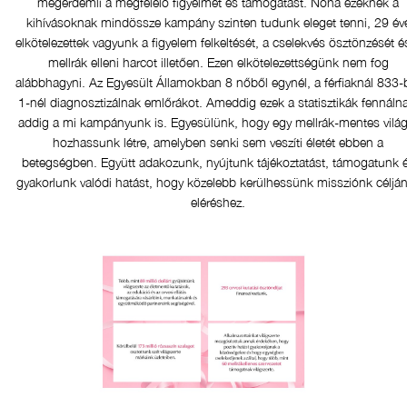
megérdemli a megfelelő figyelmet és támogatást. Noha ezeknek a
kihívásoknak mindössze kampány szinten tudunk eleget tenni, 29 év
elkötelezettek vagyunk a figyelem felkeltését, a cselekvés ösztönzését é
mellrák elleni harcot illetően. Ezen elkötelezettségünk nem fog
alábbhagyni. Az Egyesült Államokban 8 nőből egynél, a férfiaknál 833-
1-nél diagnosztizálnak emlőrákot. Ameddig ezek a statisztikák fennáln
addig a mi kampányunk is. Egyesülünk, hogy egy mellrák-mentes világ
hozhassunk létre, amelyben senki sem veszíti életét ebben a
betegségben. Együtt adakozunk, nyújtunk tájékoztatást, támogatunk 
gyakorlunk valódi hatást, hogy közelebb kerülhessünk missziónk céljá
eléréshez.