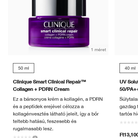
1 méret
50 ml
40 ml
Clinique Smart Clinical Repair™
UV Solu
Collagen + PDRN Cream
50/PA+
Ez a bársonyos krém a kollagén, a PDRN
Súlytal
és a peptidek erejével célozza a
gazdag 
kollagénvesztés látható jeleit, így a bőr
tartós hi
teltebb hatású, feszesebb és
rugalmasabb lesz.
Ft13,10
(0)