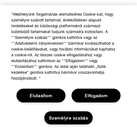
"Webhelyünk forgalmának elemzéséhez Cookie-kat, hogy
személyre szabott tartalmat, érdeklődésen alapuló
hirdetéseket és közösségi platformokról származó
különböző tartalmakat tudjunk számodra biztosítani. A
""Személyre szabás"" gombra kattintva vagy az
""Adatvédelmi irányelvekben"" bármikor kiválaszthatod a
cookie-beállításokat, vagy további információkat kaphatsz
a cookie-ról. Az összes cookie elfogadásához vagy
elutasításához kattintson az ""Elfogadom"" vagy
""Elutasítom"" gombra. Az oldal alján található „Sütik
kezelése” gombra kattintva bármikor visszavonhatja
hozzájárulását. "
Elutasítom
Elfogadom
Személyre szabás
VÁSÁRLÁS
Üzletkereső