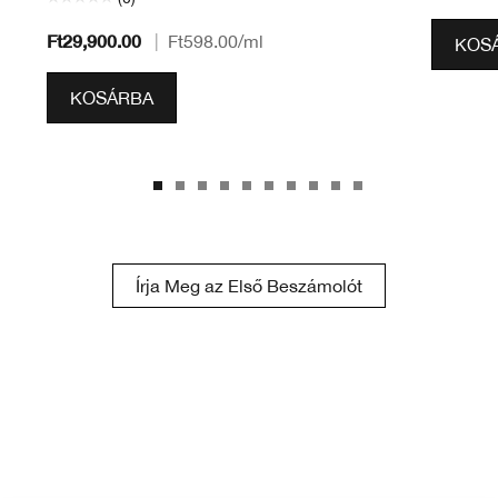
Ft29,900.00
|
Ft598.00
/ml
KOS
KOSÁRBA
Írja Meg az Első Beszámolót