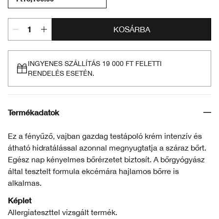
KOSÁRBA
INGYENES SZÁLLÍTÁS 19 000 FT FELETTI
RENDELÉS ESETÉN.
Termékadatok
Ez a fényűző, vajban gazdag testápoló krém intenzív és
átható hidratálással azonnal megnyugtatja a száraz bőrt.
Egész nap kényelmes bőrérzetet biztosít. A bőrgyógyász
által tesztelt formula ekcémára hajlamos bőrre is
alkalmas.
Képlet
Allergiateszttel vizsgált termék.