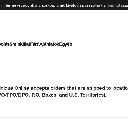
 mini terméket adunk ajándékba, amik kiválóan passzolnak a nyári uta
olás
Smink
Illat
Férfi
Ajánlatok
Egyéb
inique Online accepts orders that are shipped to locatio
O/FPO/DPO, P.O. Boxes, and U.S. Territories).