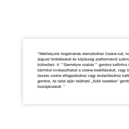
"Webhelyünk forgalmának elemzéséhez Cookie-kat, hog
alapuló hirdetéseket és közösségi platformokról szár
biztosítani. A ""Személyre szabás"" gombra kattintva
bármikor kiválaszthatod a cookie-beállításokat, vagy t
összes cookie elfogadásához vagy elutasításához katt
gombra. Az oldal alján található „Sütik kezelése” gomb
hozzájárulását. "
VÁSÁRLÁS