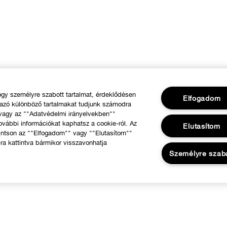
y személyre szabott tartalmat, érdeklődésen
Elfogadom
mazó különböző tartalmakat tudjunk számodra
 vagy az ""Adatvédelmi irányelvekben""
ovábbi információkat kaphatsz a cookie-ról. Az
Elutasítom
intson az ""Elfogadom"" vagy ""Elutasítom""
ra kattintva bármikor visszavonhatja
Személyre szab
RÓLUNK
Segíthetünk?