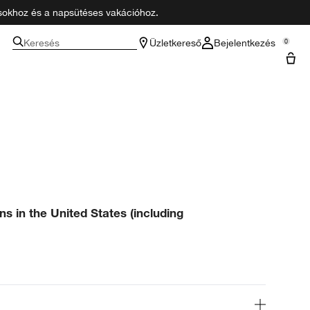
zásokhoz és a napsütéses vakációhoz.
Keresés
Üzletkereső
Bejelentkezés
0
ns in the United States (including