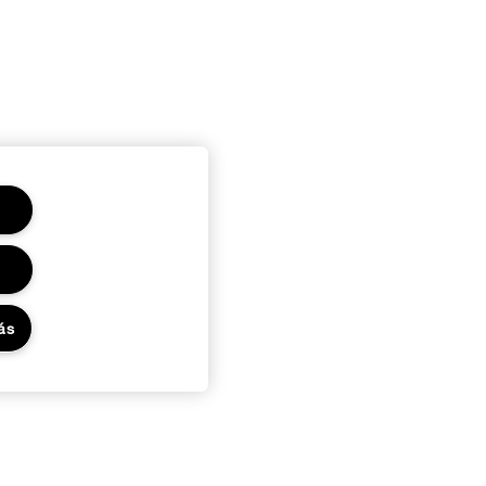
ás
Adatvédelem és feltételek