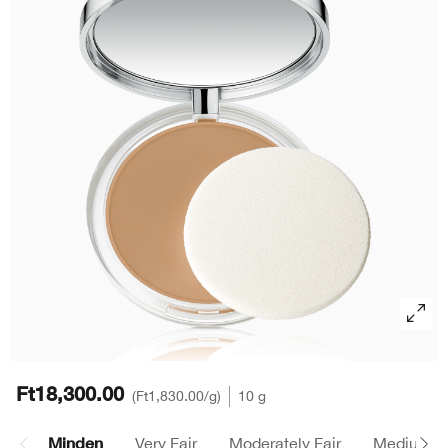
Sminkeltávolítók
Pattanások
Smart Clinical Repair
Színezett Hidratálók
Szemhéjtusok
Even Better Makeup™
Arcmaszkok
Bőrpír
Even Better
Szemöldök
Take The Day Off™
Kéz- és Testápolás
Dramatically Different™
Chubby Stick™
Esszencia Lotionok
Take The Day Off
Ft18,300.00
Ft1,830.00
/g
10 g
Minden
Very Fair
Moderately Fair
Medium