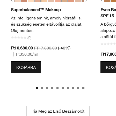
ter
ringue
 Buff
N 18 Cream Whip
CN 40 Cream Chamois
CN 20 Fair
CN 13.5 Petal
WN 22 Ecru
CN 20 Fair
CN 28 Ivory
CN 72 Sunny
WN 30 Biscuit
CN 10 Alabaster
WN 38 Stone
CN 34 Light
CN 40 Cream Chamois
WN 13 Cream
WN 46 Golden Neutral
CN 28 Ivory
CN 52 Neutral
CN 42 Neutral
CN 58 Honey
CN 43 Nude Beige
WN 69 Cardamom
CN 62 Porcelain Beige
CN 74 Beige
CN 70 Vanilla
CN 62 Porcelain Bei
CN 60 Linen
WN 76 Toasted W
CN 73 Honeye
CN 90 Sand
CN 90 San
WN 94 Dee
WN 114
WN 10
WN 
WN
Superbalanced™ Makeup
Even Be
SPF 15
Az intelligens smink, amely hidratál is,
és szükség esetén eltávolítja az olajat.
A bőrgyó
Olajmentes.
alapozó 
a sötét f
(0)
Ft10,680.00
FT17,800.00
(-40%)
Ft17,80
|
Ft356.00
/ml
KOSÁRBA
KOS
Írja Meg az Első Beszámolót