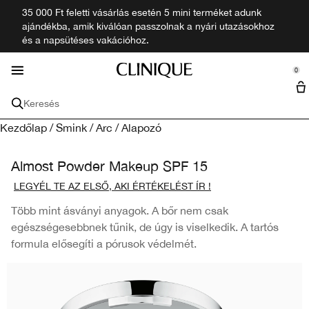
35 000 Ft feletti vásárlás esetén 5 mini terméket adunk
Bőrprobléma
Újdonságok
Bőrápolás
Ajánlatok
Smink
Egyéb
Férfi
Illat
ajándékba, amik kiválóan passzolnak a nyári utazásokhoz
se Sidebar Navigation
Clo
Clo
Clo
Clo
Clo
Clo
Clo
Clo
és a napsütéses vakációhoz.
Minden újdonság
Összes Bőrprobléma Kezelése
Összes Bőrápolás
Minden Smink Termék
Minden illat
Minden Férfi Termék
Ajánlatok
Felfedez
Minik + Utazó méretek
Clinique filozófia
0
::elc_general.menu::
Bőrprobléma
Minden Bőrápolási Termék
Arc
Illatok
Férfi Termékek
Szolgáltatások
Clinique
Keresés
Öregedésgátló
Hidratálók és Arckrémek
Alapozó
Parfüm
Tisztítás és Radírozás
Szettek
Üzletkereső
Clinical Reality Bőrdiagnosztika
Bőrápolási Ajándékok
Sminkeltávolító
Minden Kollekció
Férfi Ajándékcsomagok
Kezdőlap
/
Smink
/
Arc
/
Alapozó
Sötét Karikák a Szem Alatt
Arctisztítók és Arclemosók
Korrektor
Fürdő és Testápolás
Calyx
Kölnivíz
Időpont-egyeztetés
Utazó Méretű és Mini Termékek
Sminkecsetek
Minden Kollekció
Almost Powder Makeup SPF 15
Sötét Foltok
Arc Szérumok
Púder
Férfi
Pattanások
LEGYÉL TE AZ ELSŐ, AKI ÉRTÉKELÉST ÍR !
Bőrprobléma
Ajak
Több mint ásványi anyagok. A bőr nem csak
Pattanások
Szemkörnyékápolás
Öregedésgátló
Primerek
Rúzsok
Utazó Méretek
Bőrtípus
Szem
egészségesebbnek tűnik, de úgy is viselkedik. A tartós
formula elősegíti a pórusok védelmét.
Bőrpír
Fényvédők és SPF
Sötét Karikák a Szem Alatt
Száraz Kombinált Bőr
Pirosítók
Szájfény és Ajakbalzsam
Szempillaspirál
Kollekciók szerint
Minden Kollekció
Ajakápolás
Sötét Foltok
Pattanásos Bőr
Moisture Surge™
Bronzosítók & Highlighterek
Ajakkontúr
Szemceruzák
Black Honey