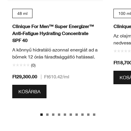
48 ml
100 ml
Clinique For Men™ Super Energizer™
Cliniqu
Anti-Fatigue Hydrating Concentrate
Az olajm
SPF 40
nedvess
A könnyű hidratáló azonnal energiát ad a
bőrnek 12 órás fáradtsággátló hatással.
Ft18,70
(0)
Ft29,300.00
|
Ft610.42
/ml
KOS
KOSÁRBA