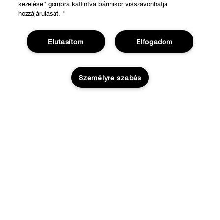
kezelése” gombra kattintva bármikor visszavonhatja
hozzájárulását. "
Elutasítom
Elfogadom
Személyre szabás
VÁSÁRLÁS
Üzletkereső
RÓLUNK
KOSÁRBA
Ajánlatok
A Clinique filozófiája
Segíthetünk?
Nemzetközi helyszínek
Rendelésem követése
Adatvédelem és feltételek
Visszaküldés & Visszafizetés
Adatvédelmi irányelvek
Szállítás