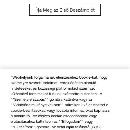
Írja Meg az Első Beszámolót
"Webhelyünk forgalmának elemzéséhez Cookie-kat, hogy
személyre szabott tartalmat, érdeklődésen alapuló
hirdetéseket és közösségi platformokról származó
különböző tartalmakat tudjunk számodra biztosítani. A
""Személyre szabás"" gombra kattintva vagy az
""Adatvédelmi irányelvekben"" bármikor kiválaszthatod a
cookie-beállításokat, vagy további információkat kaphatsz
a cookie-ról. Az összes cookie elfogadásához vagy
elutasításához kattintson az ""Elfogadom"" vagy
""Elutasítom"" gombra. Az oldal alján található „Sütik