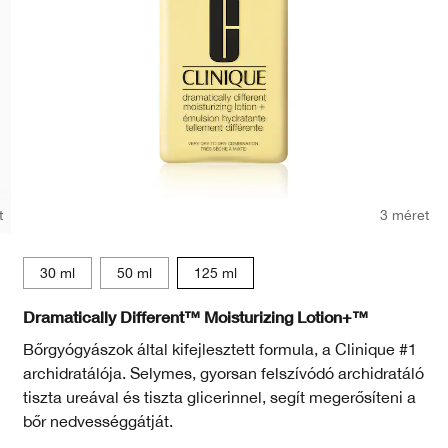
t
3 méret
30 ml
50 ml
125 ml
Dramatically Different™ Moisturizing Lotion+™
Bőrgyógyászok által kifejlesztett formula, a Clinique #1
archidratálója. Selymes, gyorsan felszívódó archidratáló
tiszta ureával és tiszta glicerinnel, segít megerősíteni a
bőr nedvességgátját.