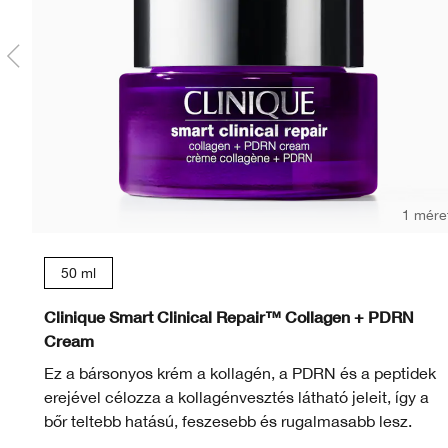
1 mére
50 ml
Clinique Smart Clinical Repair™ Collagen + PDRN
Cream
Ez a bársonyos krém a kollagén, a PDRN és a peptidek
erejével célozza a kollagénvesztés látható jeleit, így a
bőr teltebb hatású, feszesebb és rugalmasabb lesz.