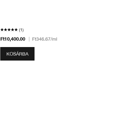
ta
seg
*v
(1)
Ft10,400.00
|
Ft346.67
/ml
Ft
KOSÁRBA