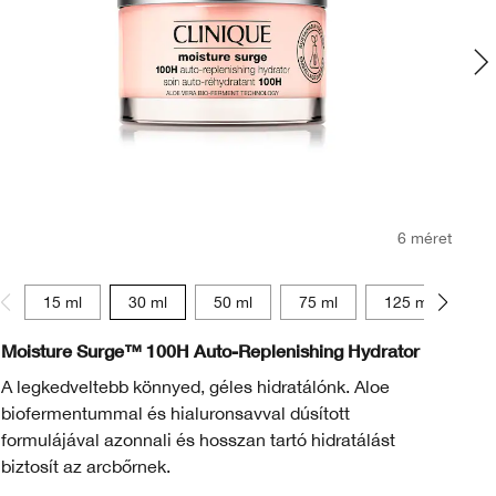
6 méret
15 ml
30 ml
50 ml
75 ml
125 ml
15
Moisture Surge™ 100H Auto-Replenishing Hydrator
An
Ge
A legkedveltebb könnyed, géles hidratálónk. Aloe
biofermentummal és hialuronsavval dúsított
A 
formulájával azonnali és hosszan tartó hidratálást
sz
biztosít az arcbőrnek.
hi
do