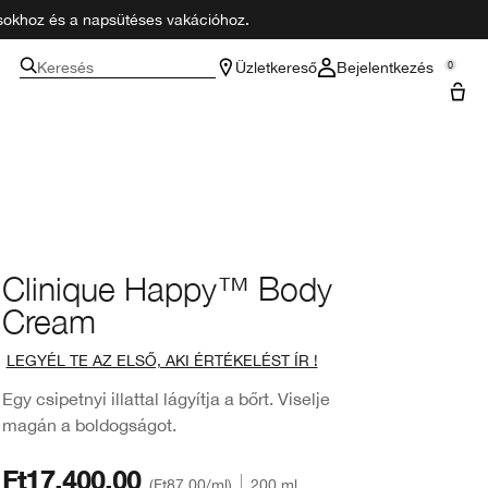
zásokhoz és a napsütéses vakációhoz.
Keresés
Üzletkereső
Bejelentkezés
0
Clinique Happy™ Body
Cream
LEGYÉL TE AZ ELSŐ, AKI ÉRTÉKELÉST ÍR !
Egy csipetnyi illattal lágyítja a bőrt. Viselje
magán a boldogságot.
Ft17,400.00
Ft87.00
/ml
200 ml