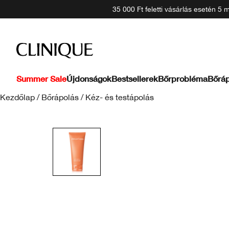
35 000 Ft feletti vásárlás esetén 5
Summer Sale
Újdonságok
Bestsellerek
Bőrprobléma
Bőráp
Kezdőlap
/
Bőrápolás
/
Kéz- és testápolás