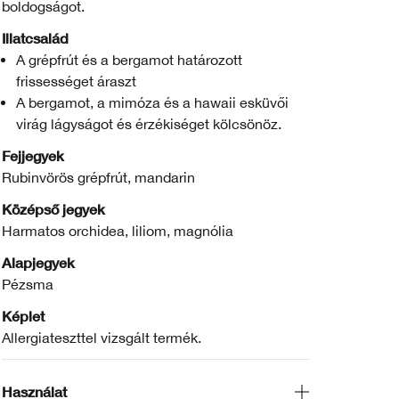
boldogságot.
Illatcsalád
A grépfrút és a bergamot határozott
frissességet áraszt
A bergamot, a mimóza és a hawaii esküvői
virág lágyságot és érzékiséget kölcsönöz.
Fejjegyek
Rubinvörös grépfrút, mandarin
Középső jegyek
Harmatos orchidea, liliom, magnólia
Alapjegyek
Pézsma
Képlet
Allergiateszttel vizsgált termék.
Használat