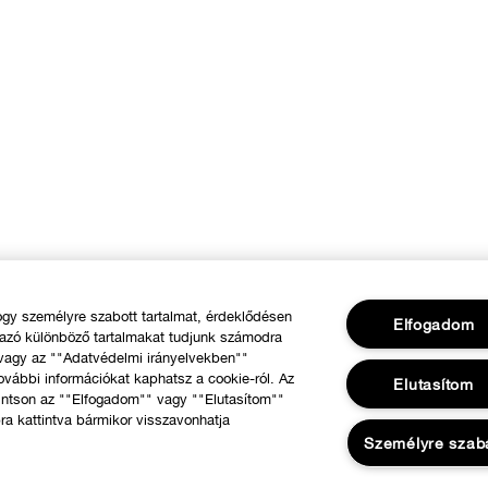
y személyre szabott tartalmat, érdeklődésen
Elfogadom
mazó különböző tartalmakat tudjunk számodra
 vagy az ""Adatvédelmi irányelvekben""
ovábbi információkat kaphatsz a cookie-ról. Az
Elutasítom
intson az ""Elfogadom"" vagy ""Elutasítom""
ra kattintva bármikor visszavonhatja
Személyre szab