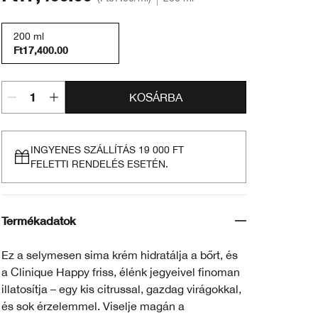
200 ml
Ft17,400.00
KOSÁRBA
INGYENES SZÁLLÍTÁS 19 000 FT
FELETTI RENDELÉS ESETÉN.
Termékadatok
Ez a selymesen sima krém hidratálja a bőrt, és
a Clinique Happy friss, élénk jegyeivel finoman
illatosítja – egy kis citrussal, gazdag virágokkal,
és sok érzelemmel. Viselje magán a