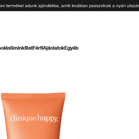
 mini terméket adunk ajándékba, amik kiválóan passzolnak a nyári uta
olás
Smink
Illat
Férfi
Ajánlatok
Egyéb