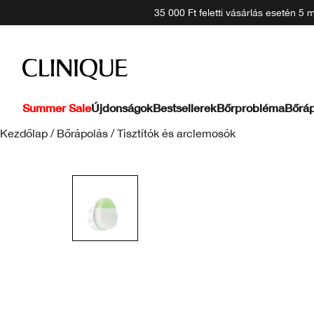
35 000 Ft feletti vásárlás esetén 5
Summer Sale
Újdonságok
Bestsellerek
Bőrprobléma
Bőráp
Kezdőlap
/
Bőrápolás
/
Tisztítók és arclemosók