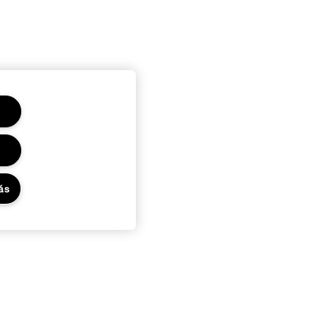
ás
Adatvédelem és feltételek
Adatvédelmi irányelvek