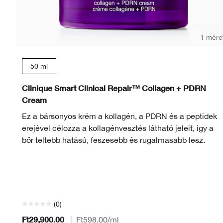
1 mére
50 ml
Clinique Smart Clinical Repair™ Collagen + PDRN
Cream
Ez a bársonyos krém a kollagén, a PDRN és a peptidek
erejével célozza a kollagénvesztés látható jeleit, így a
bőr teltebb hatású, feszesebb és rugalmasabb lesz.
(0)
Ft29,900.00
|
Ft598.00
/ml