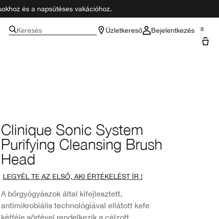
zásokhoz és a napsütéses vakációhoz.
Keresés
Üzletkereső
Bejelentkezés
0
Clinique Sonic System
Purifying Cleansing Brush
Head
LEGYÉL TE AZ ELSŐ, AKI ÉRTÉKELÉST ÍR !
A bőrgyógyászok által kifejlesztett,
antimikrobiális technológiával ellátott kefe
kétféle sörtével rendelkezik a célzott