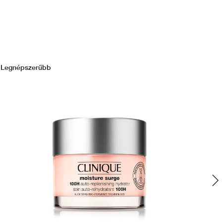
Legnépszerűbb
Le