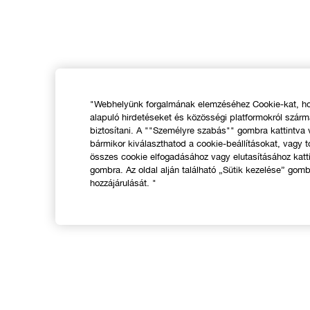
"Webhelyünk forgalmának elemzéséhez Cookie-kat, hog
alapuló hirdetéseket és közösségi platformokról szár
biztosítani. A ""Személyre szabás"" gombra kattintva
bármikor kiválaszthatod a cookie-beállításokat, vagy t
összes cookie elfogadásához vagy elutasításához katt
gombra. Az oldal alján található „Sütik kezelése” gomb
hozzájárulását. "
VÁSÁRLÁS
Üzletkereső
A