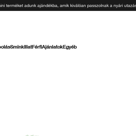
 mini terméket adunk ajándékba, amik kiválóan passzolnak a nyári uta
olás
Smink
Illat
Férfi
Ajánlatok
Egyéb