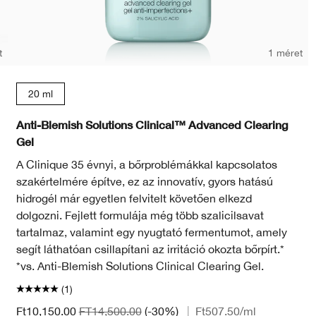
t
1 méret
20 ml
Anti-Blemish Solutions Clinical™ Advanced Clearing
Gel
A Clinique 35 évnyi, a bőrproblémákkal kapcsolatos
szakértelmére építve, ez az innovatív, gyors hatású
hidrogél már egyetlen felvitelt követően elkezd
dolgozni. Fejlett formulája még több szalicilsavat
tartalmaz, valamint egy nyugtató fermentumot, amely
segít láthatóan csillapítani az irritáció okozta bőrpírt.*
*vs. Anti-Blemish Solutions Clinical Clearing Gel.
(1)
Ft10,150.00
FT14,500.00
(-30%)
|
Ft507.50
/ml