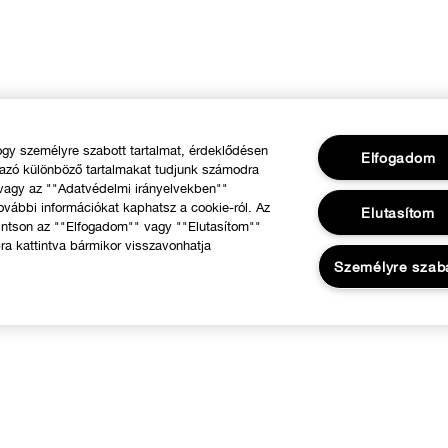
y személyre szabott tartalmat, érdeklődésen
Elfogadom
mazó különböző tartalmakat tudjunk számodra
 vagy az ""Adatvédelmi irányelvekben""
ovábbi információkat kaphatsz a cookie-ról. Az
Elutasítom
intson az ""Elfogadom"" vagy ""Elutasítom""
ra kattintva bármikor visszavonhatja
Személyre szab
RÓLUNK
Segíthetünk?
 Clinique filozófiája
Rendelésem követése