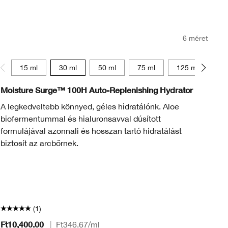
6 méret
15 ml
30 ml
50 ml
75 ml
125 ml
15
Moisture Surge™ 100H Auto-Replenishing Hydrator
UV
A legkedveltebb könnyed, géles hidratálónk. Aloe
Sú
biofermentummal és hialuronsavval dúsított
am
formulájával azonnali és hosszan tartó hidratálást
biztosít az arcbőrnek.
(1)
Ft10,400.00
Ft
|
Ft346.67
/ml