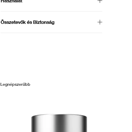
Használat
Összetevők és Biztonság
Legnépszerűbb
Le