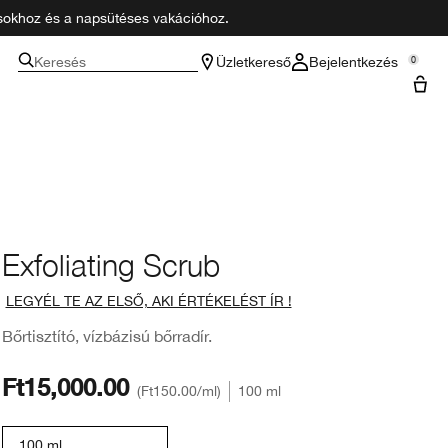
zásokhoz és a napsütéses vakációhoz.
Keresés
Üzletkereső
Bejelentkezés
0
Exfoliating Scrub
LEGYÉL TE AZ ELSŐ, AKI ÉRTÉKELÉST ÍR !
Bőrtisztító, vízbázisú bőrradír.
Ft15,000.00
Ft150.00
/ml
100 ml
100 ml