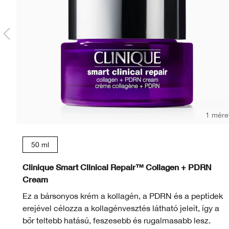
1 mére
50 ml
Clinique Smart Clinical Repair™ Collagen + PDRN
Cream
Ez a bársonyos krém a kollagén, a PDRN és a peptidek
erejével célozza a kollagénvesztés látható jeleit, így a
bőr teltebb hatású, feszesebb és rugalmasabb lesz.