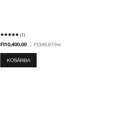
(1)
Ft10,400.00
Ft
|
Ft346.67
/ml
KOSÁRBA