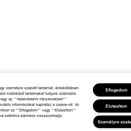
y személyre szabott tartalmat, érdeklődésen
Elfogadom
mazó különböző tartalmakat tudjunk számodra
 vagy az ""Adatvédelmi irányelvekben""
ovábbi információkat kaphatsz a cookie-ról. Az
Elutasítom
intson az ""Elfogadom"" vagy ""Elutasítom""
ra kattintva bármikor visszavonhatja
Személyre szab