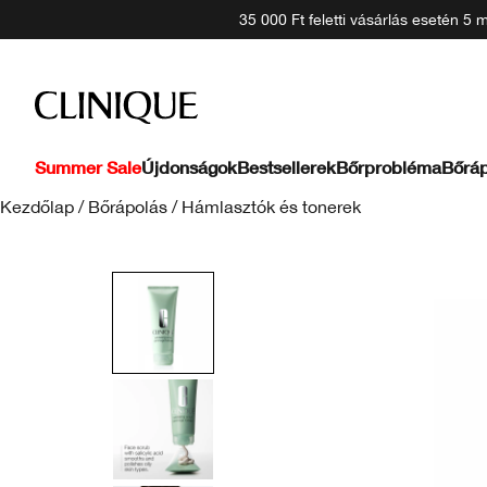
35 000 Ft feletti vásárlás esetén 5
Summer Sale
Újdonságok
Bestsellerek
Bőrprobléma
Bőráp
Kezdőlap
/
Bőrápolás
/
Hámlasztók és tonerek