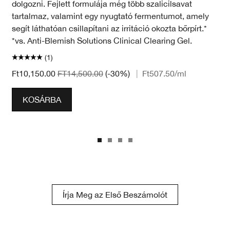
dolgozni. Fejlett formulája még több szalicilsavat
tartalmaz, valamint egy nyugtató fermentumot, amely
segít láthatóan csillapítani az irritáció okozta bőrpírt.*
*vs. Anti-Blemish Solutions Clinical Clearing Gel.
(1)
Ft10,150.00
FT14,500.00
(-30%)
|
Ft507.50
/ml
KOSÁRBA
Írja Meg az Első Beszámolót