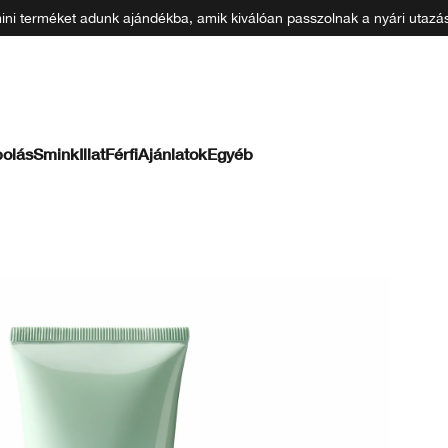
 mini terméket adunk ajándékba, amik kiválóan passzolnak a nyári uta
olás
Smink
Illat
Férfi
Ajánlatok
Egyéb