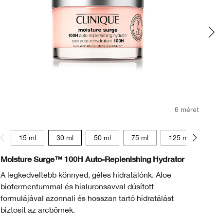
6 méret
15 ml
30 ml
50 ml
75 ml
125 ml
15
Moisture Surge™ 100H Auto-Replenishing Hydrator
UV
A legkedveltebb könnyed, géles hidratálónk. Aloe
Sú
biofermentummal és hialuronsavval dúsított
am
formulájával azonnali és hosszan tartó hidratálást
biztosít az arcbőrnek.