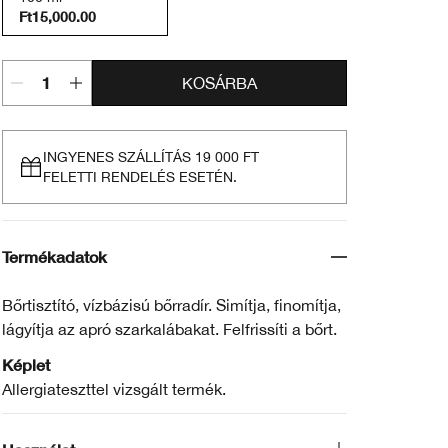
Ft15,000.00
KOSÁRBA
INGYENES SZÁLLÍTÁS 19 000 FT
FELETTI RENDELÉS ESETÉN.
Termékadatok
Bőrtisztító, vízbázisú bőrradír. Simítja, finomítja,
lágyítja az apró szarkalábakat. Felfrissíti a bőrt.
Képlet
Allergiateszttel vizsgált termék.