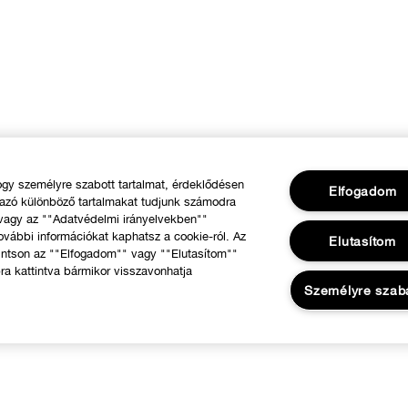
y személyre szabott tartalmat, érdeklődésen
Elfogadom
mazó különböző tartalmakat tudjunk számodra
 vagy az ""Adatvédelmi irányelvekben""
ovábbi információkat kaphatsz a cookie-ról. Az
Elutasítom
intson az ""Elfogadom"" vagy ""Elutasítom""
ra kattintva bármikor visszavonhatja
Személyre szab