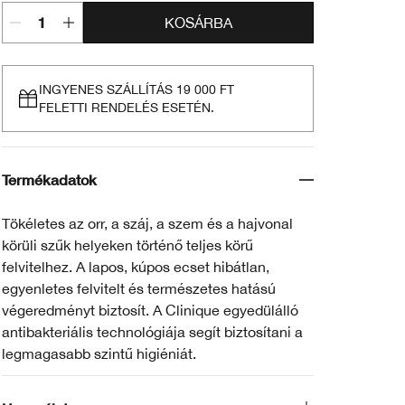
KOSÁRBA
INGYENES SZÁLLÍTÁS 19 000 FT
FELETTI RENDELÉS ESETÉN.
Termékadatok
Tökéletes az orr, a száj, a szem és a hajvonal
körüli szűk helyeken történő teljes körű
felvitelhez. A lapos, kúpos ecset hibátlan,
egyenletes felvitelt és természetes hatású
végeredményt biztosít. A Clinique egyedülálló
antibakteriális technológiája segít biztosítani a
legmagasabb szintű higiéniát.