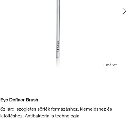
1 méret
Eye Definer Brush
Ey
Szilárd, szögletes sörték formázáshoz, kiemeléshez és
Na
kitöltéshez. Antibakteriális technológia.
sz
An