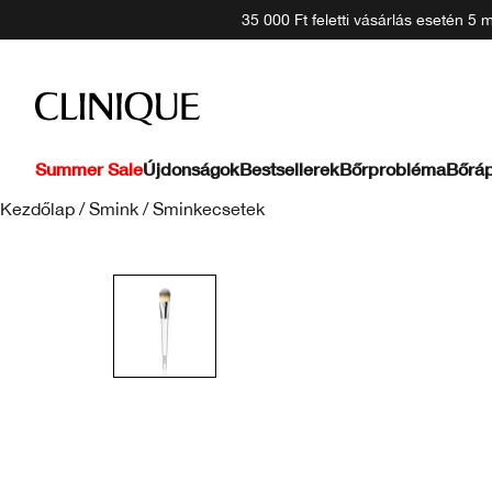
35 000 Ft feletti vásárlás esetén 5
Summer Sale
Újdonságok
Bestsellerek
Bőrprobléma
Bőráp
Kezdőlap
/
Smink
/
Sminkecsetek