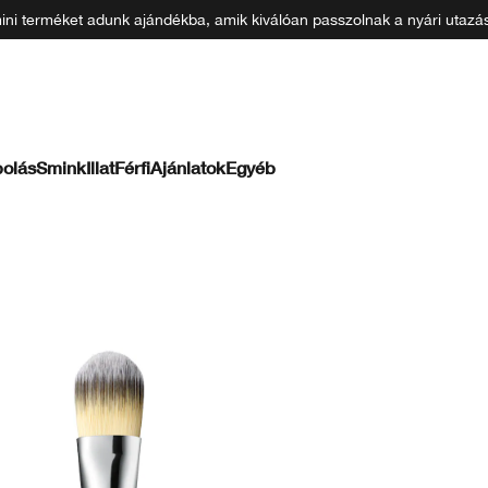
 mini terméket adunk ajándékba, amik kiválóan passzolnak a nyári uta
olás
Smink
Illat
Férfi
Ajánlatok
Egyéb