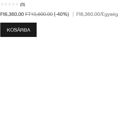
(0)
Ft6,360.00
FT10,600.00
(-40%)
|
Ft6,360.00
/Egység
Ft
KOSÁRBA