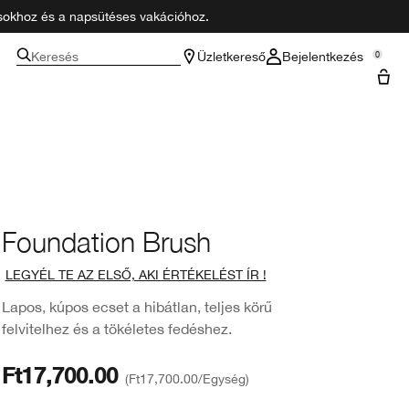
zásokhoz és a napsütéses vakációhoz.
Keresés
Üzletkereső
Bejelentkezés
0
Foundation Brush
LEGYÉL TE AZ ELSŐ, AKI ÉRTÉKELÉST ÍR !
Lapos, kúpos ecset a hibátlan, teljes körű
felvitelhez és a tökéletes fedéshez.
Ft17,700.00
Ft17,700.00
/Egység