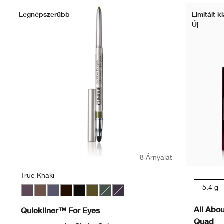
Legnépszerűbb
Limitált k
Új
8 Árnyalat
True Khaki
5.4 g
Smoky Brown
Roast Coffee
Blue Grey
Black/Brown
Really Black
True Khaki
Moss
Violet
All Abo
Quickliner™ For Eyes
Quad