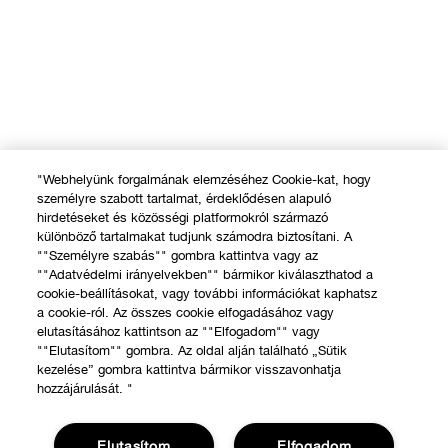
"Webhelyünk forgalmának elemzéséhez Cookie-kat, hogy
személyre szabott tartalmat, érdeklődésen alapuló
hirdetéseket és közösségi platformokról származó
különböző tartalmakat tudjunk számodra biztosítani. A
""Személyre szabás"" gombra kattintva vagy az
""Adatvédelmi irányelvekben"" bármikor kiválaszthatod a
cookie-beállításokat, vagy további információkat kaphatsz
a cookie-ról. Az összes cookie elfogadásához vagy
elutasításához kattintson az ""Elfogadom"" vagy
""Elutasítom"" gombra. Az oldal alján található „Sütik
kezelése” gombra kattintva bármikor visszavonhatja
hozzájárulását. "
Elutasítom
Elfogadom