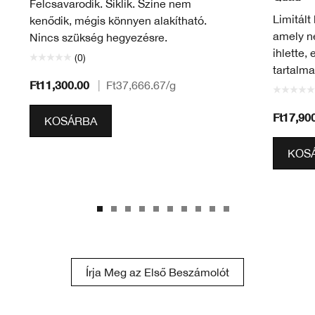
Felcsavarodik. Siklik. Színe nem
Limitált
kenődik, mégis könnyen alakítható.
amely né
Nincs szükség hegyezésre.
ihlette,
(0)
tartalma
Ft11,300.00
|
Ft37,666.67
/g
Ft17,90
KOSÁRBA
KOS
Írja Meg az Első Beszámolót