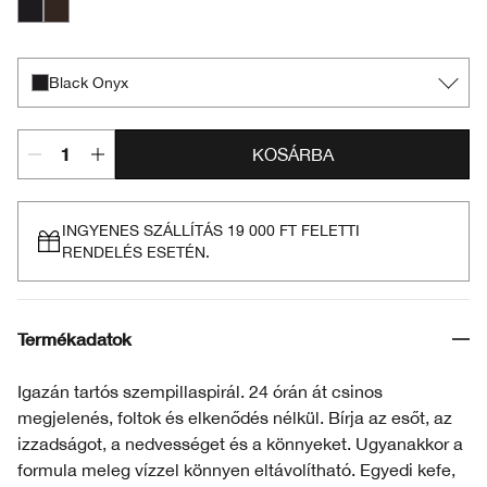
Black Onyx
Dark Chocolate
Black Onyx
KOSÁRBA
INGYENES SZÁLLÍTÁS 19 000 FT FELETTI
RENDELÉS ESETÉN.
Termékadatok
Igazán tartós szempillaspirál. 24 órán át csinos
megjelenés, foltok és elkenődés nélkül. Bírja az esőt, az
izzadságot, a nedvességet és a könnyeket. Ugyanakkor a
formula meleg vízzel könnyen eltávolítható. Egyedi kefe,