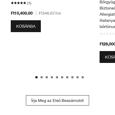
Bőrgyógy
(1)
Biztons
Ft10,400.00
|
Ft346.67
/ml
Allergia
illatan
KOSÁRBA
bőrtónus
Ft28,00
KOS
Írja Meg az Első Beszámolót