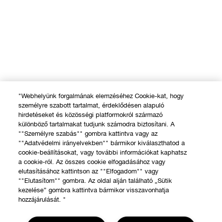
"Webhelyünk forgalmának elemzéséhez Cookie-kat, hogy
személyre szabott tartalmat, érdeklődésen alapuló
hirdetéseket és közösségi platformokról származó
különböző tartalmakat tudjunk számodra biztosítani. A
""Személyre szabás"" gombra kattintva vagy az
""Adatvédelmi irányelvekben"" bármikor kiválaszthatod a
cookie-beállításokat, vagy további információkat kaphatsz
a cookie-ról. Az összes cookie elfogadásához vagy
elutasításához kattintson az ""Elfogadom"" vagy
""Elutasítom"" gombra. Az oldal alján található „Sütik
kezelése” gombra kattintva bármikor visszavonhatja
hozzájárulását. "