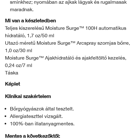
sminkhez; nyomában az ajkak lágyak és rugalmasak
maradnak.
Mi van a készletedben
Teljes kiszerelésű Moisture Surge™ 100H automatikus
hidratáló, 1,7 oz/50 ml
Utazó méretű Moisture Surge™ Arcspray szomjas bőrre,
1,0 oz/30 ml
Moisture Surge™ Ajakhidratáló és ajakfeltöltő kezelés,
0,24 oz/7 ml
Táska
Képlet
Klinikai szakértelem
Bőrgyógyászok által tesztelt.
Allergiateszttel vizsgált.
100%-ban illatanyagmentes.
Mentes a következőktől: