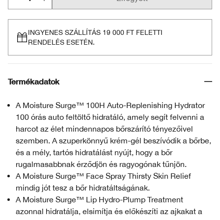
INGYENES SZÁLLÍTÁS 19 000 FT FELETTI
RENDELÉS ESETÉN.
Termékadatok
A Moisture Surge™ 100H Auto-Replenishing Hydrator
100 órás auto feltöltő hidratáló, amely segít felvenni a
harcot az élet mindennapos bőrszárító tényezőivel
szemben. A szuperkönnyű krém-gél beszívódik a bőrbe,
és a mély, tartós hidratálást nyújt, hogy a bőr
rugalmasabbnak érződjön és ragyogónak tűnjön.
A Moisture Surge™ Face Spray Thirsty Skin Relief
mindig jót tesz a bőr hidratáltságának.
A Moisture Surge™ Lip Hydro-Plump Treatment
azonnal hidratálja, elsimítja és előkészíti az ajkakat a