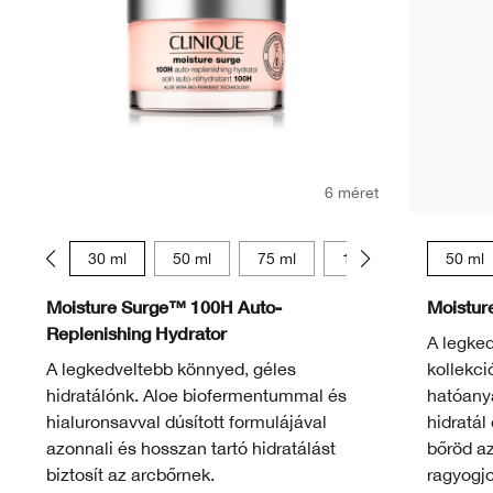
6 méret
15 ml
30 ml
50 ml
75 ml
125 ml
15 ml
50 ml
Moisture Surge™ 100H Auto-
Moistur
Replenishing Hydrator
A legke
A legkedveltebb könnyed, géles
kollekci
hidratálónk. Aloe biofermentummal és
hatóany
hialuronsavval dúsított formulájával
hidratál
azonnali és hosszan tartó hidratálást
bőröd a
biztosít az arcbőrnek.
ragyogjo