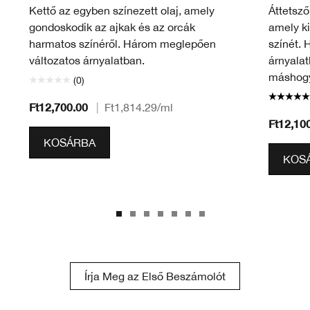
Kettő az egyben színezett olaj, amely
Áttetsző
gondoskodik az ajkak és az orcák
amely ki
harmatos színéről. Három meglepően
színét.
változatos árnyalatban.
árnyala
máshogy
(0)
Ft12,700.00
|
Ft1,814.29
/ml
Ft12,10
KOSÁRBA
KOS
Írja Meg az Első Beszámolót