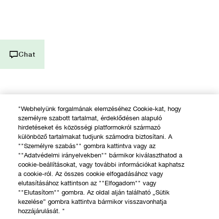
Hívj minket +36 14 088 554
Élő Chat
Chat
"Webhelyünk forgalmának elemzéséhez Cookie-kat, hogy
személyre szabott tartalmat, érdeklődésen alapuló
hirdetéseket és közösségi platformokról származó
különböző tartalmakat tudjunk számodra biztosítani. A
""Személyre szabás"" gombra kattintva vagy az
""Adatvédelmi irányelvekben"" bármikor kiválaszthatod a
cookie-beállításokat, vagy további információkat kaphatsz
a cookie-ról. Az összes cookie elfogadásához vagy
elutasításához kattintson az ""Elfogadom"" vagy
""Elutasítom"" gombra. Az oldal alján található „Sütik
kezelése” gombra kattintva bármikor visszavonhatja
hozzájárulását. "