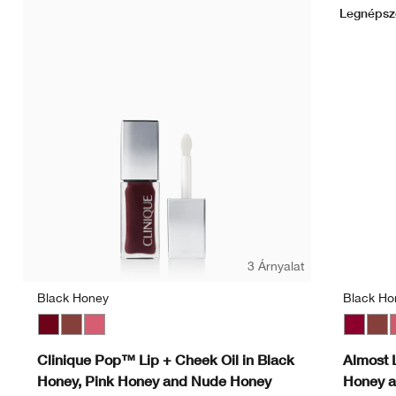
Legnépsz
3 Árnyalat
Black Honey
Black Ho
Black Honey
Nude Honey
Pink Honey
Black H
Nud
P
Clinique Pop™ Lip + Cheek Oil in Black
Almost L
Honey, Pink Honey and Nude Honey
Honey 