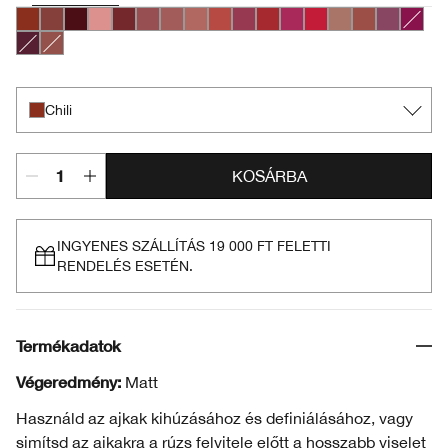
Chili
Nude Honey
Black Honey
Pink Honey
Chocolate Chip
Cocoa Rose
Intense Blush
Intense Café
Intense Cayenne
Intense Cosmo
Intense Cranberry
Intense Jam
Intense Passion
Lipblush
Neutrally
Plummy
Crushe
Intense Licorice
Soft Nude
Chili
KOSÁRBA
INGYENES SZÁLLÍTÁS 19 000 FT FELETTI
RENDELÉS ESETÉN.
Termékadatok
Végeredmény:
Matt
Használd az ajkak kihúzásához és definiálásához, vagy
simítsd az ajkakra a rúzs felvitele előtt a hosszabb viselet