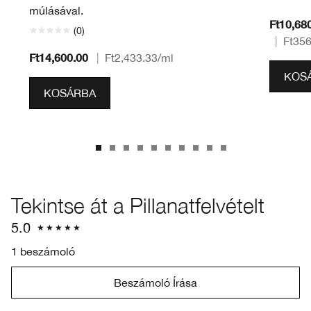
múlásával.
Ft10,68
(0)
|
Ft356
Ft14,600.00
|
Ft2,433.33
/ml
KOS
KOSÁRBA
Tekintse át a Pillanatfelvételt
5.0
1 beszámoló
Beszámoló Írása