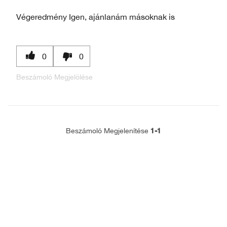
Végeredmény
Igen, ajánlanám másoknak is
0
0
Beszámoló Megjelölése
1-1
Beszámoló Megjelenítése