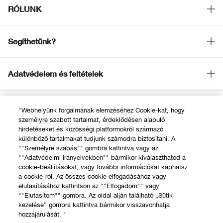
RÓLUNK
Ajánlatok
A Clinique filozófiája
Segíthetünk?
Nemzetközi helyszínek
Rendelésem követése
Adatvédelem és feltételek
Visszaküldés & Visszafizetés
Adatvédelmi irányelvek
Szállítás
"Webhelyünk forgalmának elemzéséhez Cookie-kat, hogy
ÁSZF Online Rendelés
személyre szabott tartalmat, érdeklődésen alapuló
Gyakori kérdések
hirdetéseket és közösségi platformokról származó
Ajándékkártyák felhasználási feltételek
különböző tartalmakat tudjunk számodra biztosítani. A
© Clinique Laboratories, llc. Minden jog fenntartva
Kapcsolat a Gyártóval
""Személyre szabás"" gombra kattintva vagy az
""Adatvédelmi irányelvekben"" bármikor kiválaszthatod a
Hívj minket +36 14 088 554
cookie-beállításokat, vagy további információkat kaphatsz
a cookie-ról. Az összes cookie elfogadásához vagy
Élő Chat
elutasításához kattintson az ""Elfogadom"" vagy
""Elutasítom"" gombra. Az oldal alján található „Sütik
kezelése” gombra kattintva bármikor visszavonhatja
Chat
hozzájárulását. "