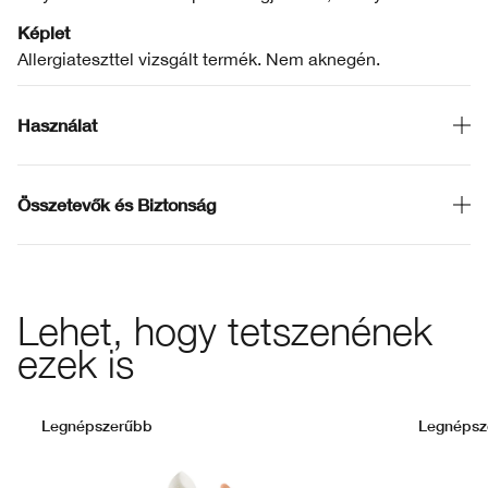
Képlet
Allergiateszttel vizsgált termék. Nem aknegén.
Használat
Összetevők és Biztonság
Lehet, hogy tetszenének
ezek is
Legnépszerűbb
Legnépsz
WN 
W