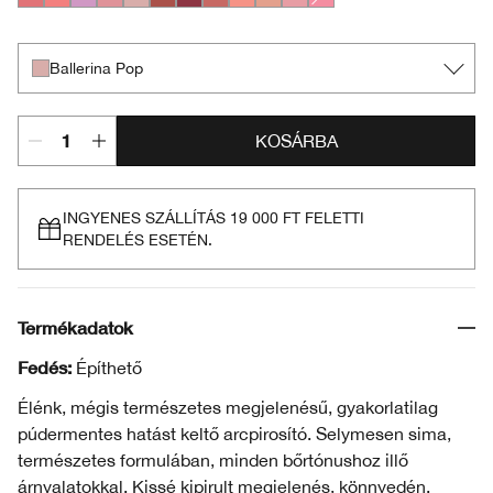
Ginger Pop
Peach Pop
Pansy Pop
Heather Pop
Ballerina Pop
Black Honey Pop
Cola Pop
Fig Pop
Melon Pop
Nude Pop
Pink Honey Pop
Pink Pop
Ballerina Pop
KOSÁRBA
INGYENES SZÁLLÍTÁS 19 000 FT FELETTI
RENDELÉS ESETÉN.
Termékadatok
Fedés:
Építhető
Élénk, mégis természetes megjelenésű, gyakorlatilag
púdermentes hatást keltő arcpirosító. Selymesen sima,
természetes formulában, minden bőrtónushoz illő
árnyalatokkal. Kissé kipirult megjelenés, könnyedén.