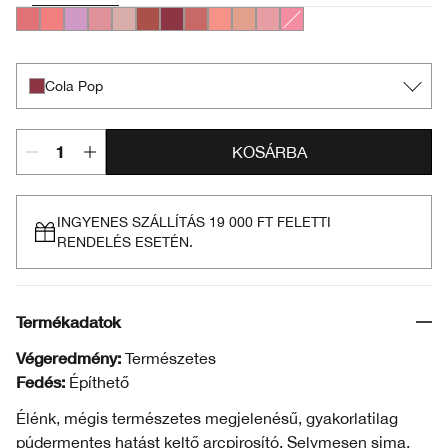
Ginger Pop
Peach Pop
Pansy Pop
Heather Pop
Ballerina Pop
Black Honey Pop
Cola Pop
Fig Pop
Melon Pop
Nude Pop
Pink Honey Pop
Pink Pop
Cola Pop
KOSÁRBA
INGYENES SZÁLLÍTÁS 19 000 FT FELETTI
RENDELÉS ESETÉN.
Termékadatok
Végeredmény:
Természetes
Fedés:
Építhető
Élénk, mégis természetes megjelenésű, gyakorlatilag
púdermentes hatást keltő arcpirosító. Selymesen sima,