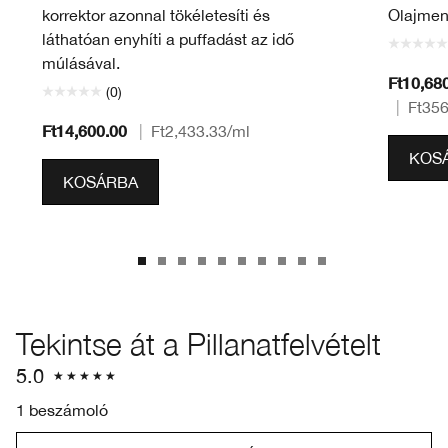
korrektor azonnal tökéletesíti és
Olajmen
láthatóan enyhíti a puffadást az idő
múlásával.
Ft10,68
(0)
|
Ft356
Ft14,600.00
|
Ft2,433.33
/ml
KOS
KOSÁRBA
Tekintse át a Pillanatfelvételt
5.0
1 beszámoló