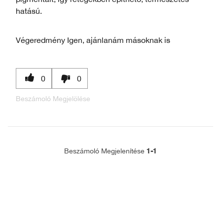
hatású.
Végeredmény
Igen, ajánlanám másoknak is
0
0
Beszámoló Megjelölése
1-1
Beszámoló Megjelenítése