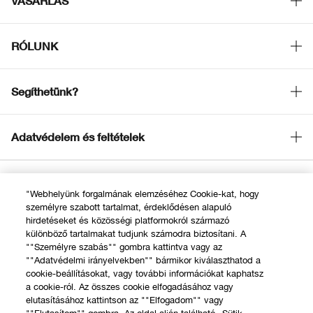
VÁSÁRLÁS
Üzletkereső
RÓLUNK
Ajánlatok
A Clinique filozófiája
Segíthetünk?
Nemzetközi helyszínek
Rendelésem követése
Adatvédelem és feltételek
Visszaküldés & Visszafizetés
Adatvédelmi irányelvek
Szállítás
"Webhelyünk forgalmának elemzéséhez Cookie-kat, hogy
ÁSZF Online Rendelés
Gyakori kérdések
személyre szabott tartalmat, érdeklődésen alapuló
hirdetéseket és közösségi platformokról származó
Ajándékkártyák felhasználási feltételek
© Clinique Laboratories, llc. Minden jog fenntartva
Kapcsolat a Gyártóval
különböző tartalmakat tudjunk számodra biztosítani. A
""Személyre szabás"" gombra kattintva vagy az
""Adatvédelmi irányelvekben"" bármikor kiválaszthatod a
Hívj minket +36 14 088 554
cookie-beállításokat, vagy további információkat kaphatsz
a cookie-ról. Az összes cookie elfogadásához vagy
Élő Chat
elutasításához kattintson az ""Elfogadom"" vagy