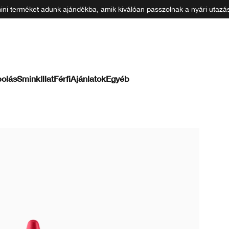
 mini terméket adunk ajándékba, amik kiválóan passzolnak a nyári uta
olás
Smink
Illat
Férfi
Ajánlatok
Egyéb