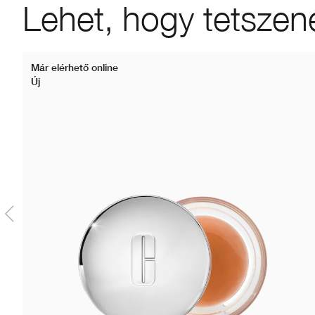
Lehet, hogy tetszen
Már elérhető online
Új