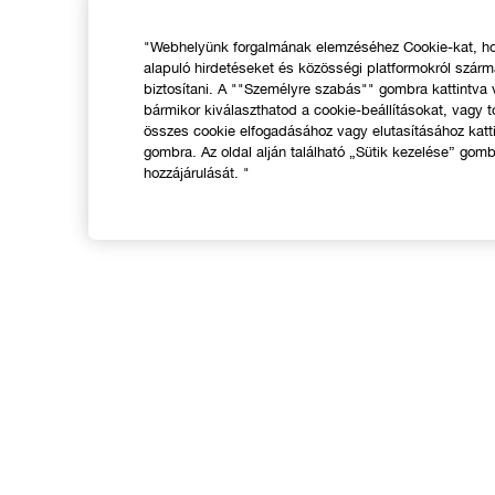
"Webhelyünk forgalmának elemzéséhez Cookie-kat, hog
alapuló hirdetéseket és közösségi platformokról szár
biztosítani. A ""Személyre szabás"" gombra kattintva
bármikor kiválaszthatod a cookie-beállításokat, vagy t
összes cookie elfogadásához vagy elutasításához katt
gombra. Az oldal alján található „Sütik kezelése” gomb
hozzájárulását. "
VÁSÁRLÁS
Üzletkereső
A
Ajánlatok
N