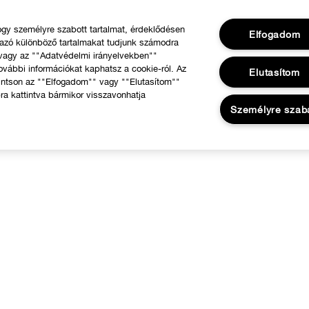
y személyre szabott tartalmat, érdeklődésen
Elfogadom
mazó különböző tartalmakat tudjunk számodra
 vagy az ""Adatvédelmi irányelvekben""
ovábbi információkat kaphatsz a cookie-ról. Az
Elutasítom
intson az ""Elfogadom"" vagy ""Elutasítom""
ra kattintva bármikor visszavonhatja
Személyre szab
RÓLUNK
Segíthetünk?
 Clinique filozófiája
Rendelésem követése
emzetközi helyszínek
Visszaküldés & Visszafizetés
Szállítás
Gyakori kérdések