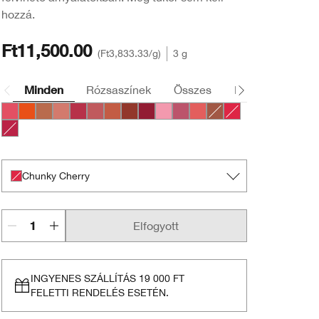
hozzá.
Ft11,500.00
Ft3,833.33
/g
3 g
Minden
Rózsaszínek
Összes
Narancssárga
Bursting Blossom
Happiest Happy
Lots o’ Latte
Plushest Pink
Super Strawberry
Boundless Blush
Mega Melon
Fuller Fig
Broadest Berry
Totally Tutu
Lavish Lilac
Mighty Mimosa
Whole Lotta Honey
Chunky Cherry
Mightiest Maraschino
Chunky Cherry
Elfogyott
INGYENES SZÁLLÍTÁS 19 000 FT
FELETTI RENDELÉS ESETÉN.