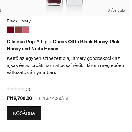
t
3 Árnyalat
Black Honey
Black Honey
Nude Honey
Pink Honey
Clinique Pop™ Lip + Cheek Oil in Black Honey, Pink
Honey and Nude Honey
Kettő az egyben színezett olaj, amely gondoskodik az
ajkak és az orcák harmatos színéről. Három meglepően
változatos árnyalatban.
(0)
Ft12,700.00
|
Ft1,814.29
/ml
KOSÁRBA