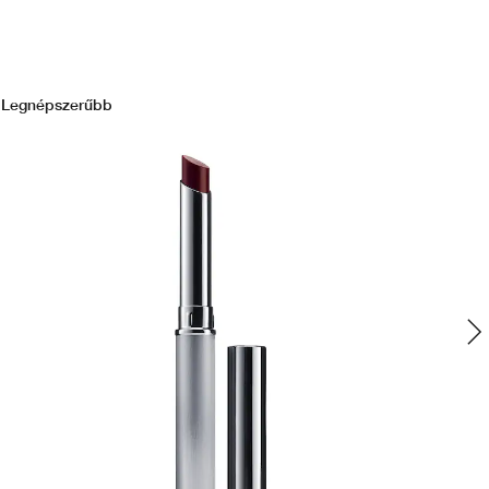
Legnépszerűbb
Le