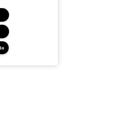
ás
Adatvédelem és feltételek
Adatvédelmi irányelvek
ÁSZF Online Rendelés
Ajándékkártyák felhasználási
feltételek