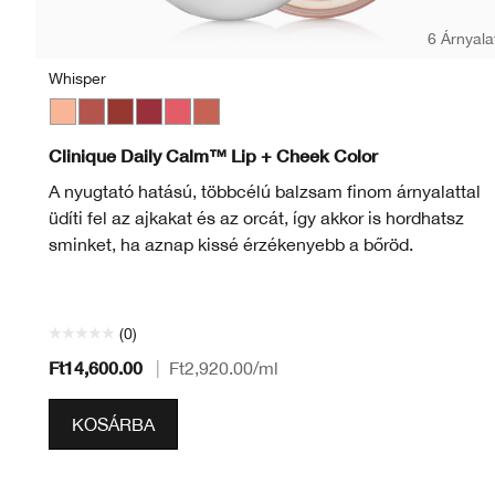
6 Árnyala
Whisper
Whisper
Tender Heart
Gentle Currant
Soft Berry
Sweet Nectar
Plush Petal
Clinique Daily Calm™ Lip + Cheek Color
A nyugtató hatású, többcélú balzsam finom árnyalattal
üdíti fel az ajkakat és az orcát, így akkor is hordhatsz
sminket, ha aznap kissé érzékenyebb a bőröd.
(0)
Ft14,600.00
|
Ft2,920.00
/ml
KOSÁRBA