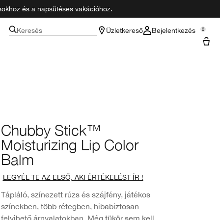
zásokhoz és a napsütéses vakációhoz.
Keresés
Üzletkereső
Bejelentkezés
0
Chubby Stick™
Moisturizing Lip Color
Balm
LEGYÉL TE AZ ELSŐ, AKI ÉRTÉKELÉST ÍR !
Tápláló, színezett rúzs és szájfény, játékos
színekben, több rétegben, hibabiztosan
felvihető árnyalatokban. Még tükör sem kell