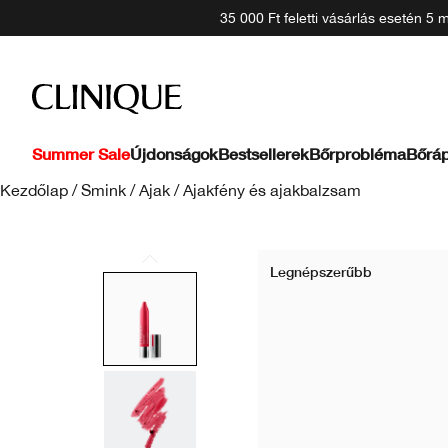
35 000 Ft feletti vásárlás esetén 5
Summer Sale
Újdonságok
Bestsellerek
Bőrprobléma
Bőráp
Kezdőlap
/
Smink
/
Ajak
/
Ajakfény és ajakbalzsam
Legnépszerűbb