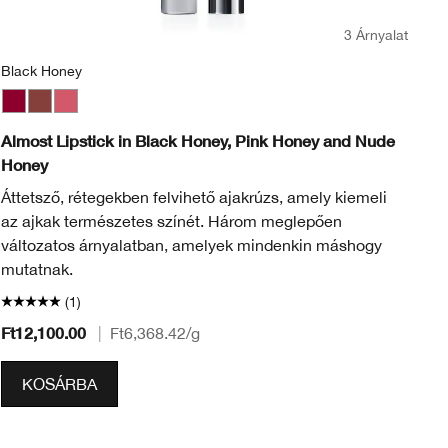
3 Árnyalat
Black Honey
Be
Black Honey
Nude Honey
Pink Honey
B
Almost Lipstick in Black Honey, Pink Honey and Nude
Cl
Honey
Ho
Áttetsző, rétegekben felvihető ajakrúzs, amely kiemeli
sz
az ajkak természetes színét. Három meglepően
változatos árnyalatban, amelyek mindenkin máshogy
mutatnak.
(1)
Ft12,100.00
Ft
|
Ft6,368.42
/g
KOSÁRBA