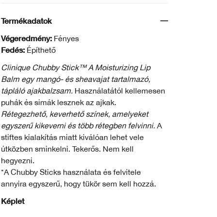
Termékadatok
Végeredmény:
Fényes
Fedés:
Építhető
Clinique Chubby Stick™ A Moisturizing Lip
Balm egy mangó- és sheavajat tartalmazó,
tápláló ajakbalzsam.
Használatától kellemesen
puhák és simák lesznek az ajkak.
Rétegezhető, keverhető színek, amelyeket
egyszerű kikeverni és több rétegben felvinni.
A
stiftes kialakítás miatt kiválóan lehet vele
útközben sminkelni. Tekerős. Nem kell
hegyezni.
*A Chubby Sticks használata és felvitele
annyira egyszerű, hogy tükör sem kell hozzá.
Képlet