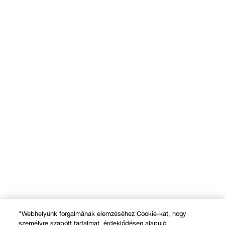
"Webhelyünk forgalmának elemzéséhez Cookie-kat, hogy
személyre szabott tartalmat, érdeklődésen alapuló