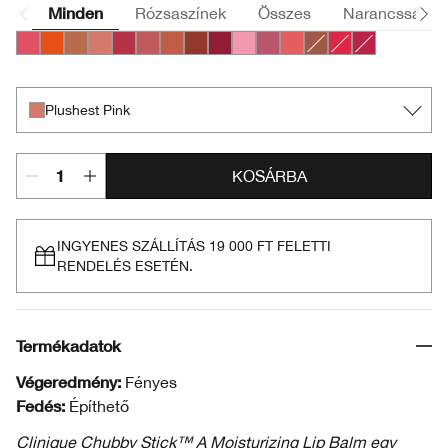
Minden
Rózsaszínek
Összes
Narancssárga
Bursting Blossom
Happiest Happy
Lots o’ Latte
Plushest Pink
Super Strawberry
Boundless Blush
Mega Melon
Fuller Fig
Broadest Berry
Totally Tutu
Lavish Lilac
Mighty Mimosa
Whole Lotta Honey
Chunky Cherry
Mightiest Ma
Plushest Pink
KOSÁRBA
INGYENES SZÁLLÍTÁS 19 000 FT FELETTI
RENDELÉS ESETÉN.
Termékadatok
Végeredmény:
Fényes
Fedés:
Építhető
Clinique Chubby Stick™ A Moisturizing Lip Balm egy