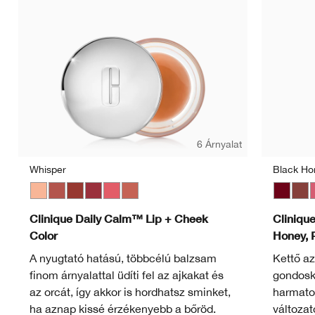
6 Árnyalat
Whisper
Black Ho
Whisper
Tender Heart
Gentle Currant
Soft Berry
Sweet Nectar
Plush Petal
Black H
Nud
P
Clinique Daily Calm™ Lip + Cheek
Cliniqu
Color
Honey, 
A nyugtató hatású, többcélú balzsam
Kettő az
finom árnyalattal üdíti fel az ajkakat és
gondosko
az orcát, így akkor is hordhatsz sminket,
harmato
ha aznap kissé érzékenyebb a bőröd.
változat