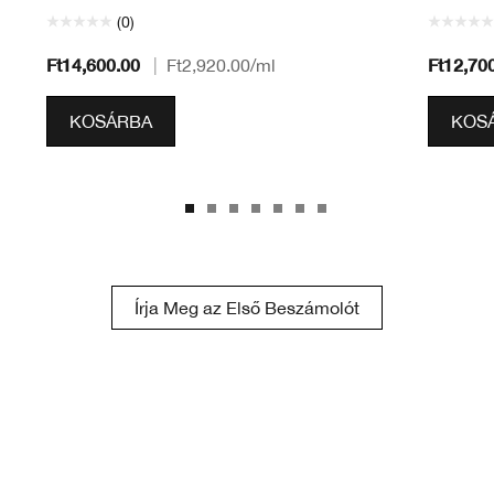
(0)
Ft14,600.00
Ft12,70
|
Ft2,920.00
/ml
KOSÁRBA
KOS
Írja Meg az Első Beszámolót