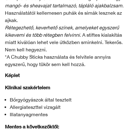
mangó- és sheavajat tartalmazó, tápláló ajakbalzsam.
Használatától kellemesen puhák és simák lesznek az
ajkak.
Rétegezhető, keverhető színek, amelyeket egyszerű
kikeverni és több rétegben felvinni.
A stiftes kialakítás
miatt kiválóan lehet vele útközben sminkelni. Tekerős.
Nem kell hegyezni.
*A Chubby Sticks használata és felvitele annyira
egyszerű, hogy tükör sem kell hozzá.
Képlet
Klinikai szakértelem
Bőrgyógyászok által tesztelt
Allergiateszttel vizsgált
Illatanyagmentes
Mentes a következőktől: