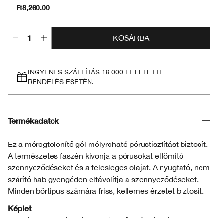
Ft8,260.00
KOSÁRBA
INGYENES SZÁLLÍTÁS 19 000 FT FELETTI
RENDELÉS ESETÉN.
Termékadatok
Ez a méregtelenítő gél mélyreható pórustisztítást biztosít.
A természetes faszén kivonja a pórusokat eltömítő
szennyeződéseket és a felesleges olajat. A nyugtató, nem
szárító hab gyengéden eltávolítja a szennyeződéseket.
Minden bőrtípus számára friss, kellemes érzetet biztosít.
Képlet