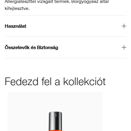
Allergiateszttel vizsgált termék. Bőrgyógyász által
kifejlesztve.
Használat
Összetevők és Biztonság
Fedezd fel a kollekciót