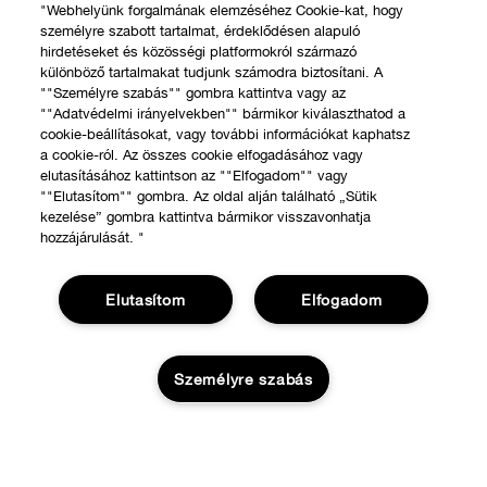
"Webhelyünk forgalmának elemzéséhez Cookie-kat, hogy
személyre szabott tartalmat, érdeklődésen alapuló
hirdetéseket és közösségi platformokról származó
különböző tartalmakat tudjunk számodra biztosítani. A
""Személyre szabás"" gombra kattintva vagy az
""Adatvédelmi irányelvekben"" bármikor kiválaszthatod a
cookie-beállításokat, vagy további információkat kaphatsz
a cookie-ról. Az összes cookie elfogadásához vagy
elutasításához kattintson az ""Elfogadom"" vagy
""Elutasítom"" gombra. Az oldal alján található „Sütik
kezelése” gombra kattintva bármikor visszavonhatja
hozzájárulását. "
Elutasítom
Elfogadom
Személyre szabás
VÁSÁRLÁS
Üzletkereső
RÓLUNK
KOSÁRBA
Ajánlatok