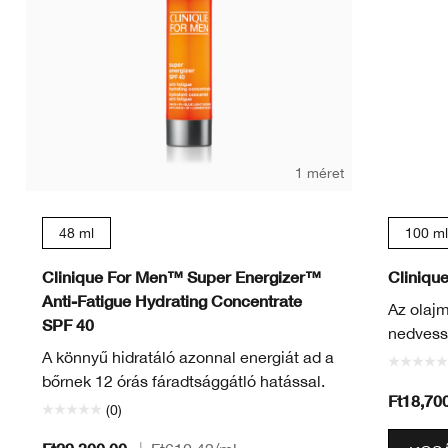
1 méret
48 ml
100 ml
Clinique For Men™ Super Energizer™
Cliniqu
Anti-Fatigue Hydrating Concentrate
Az olajm
SPF 40
nedvess
A könnyű hidratáló azonnal energiát ad a
bőrnek 12 órás fáradtsággátló hatással.
Ft18,70
(0)