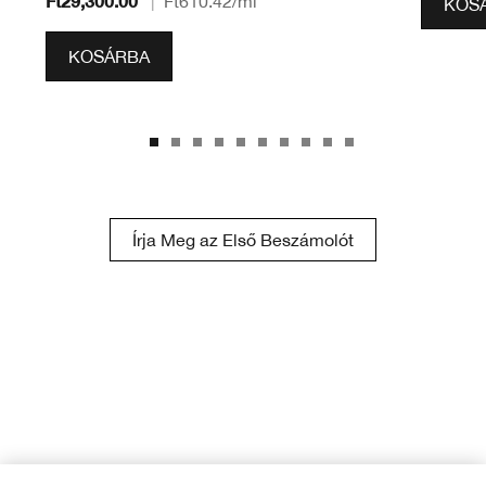
Ft29,300.00
|
Ft610.42
/ml
KOS
KOSÁRBA
Írja Meg az Első Beszámolót