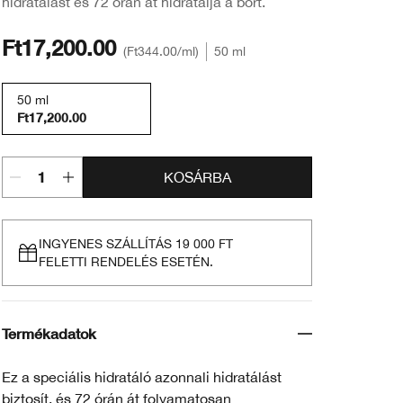
hidratálást és 72 órán át hidratálja a bőrt.
Ft17,200.00
Ft344.00
/ml
50 ml
50 ml
Ft17,200.00
KOSÁRBA
INGYENES SZÁLLÍTÁS 19 000 FT
FELETTI RENDELÉS ESETÉN.
Termékadatok
Ez a speciális hidratáló azonnali hidratálást
biztosít, és 72 órán át folyamatosan