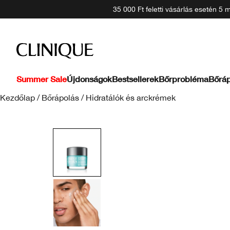
35 000 Ft feletti vásárlás esetén 5
Summer Sale
Újdonságok
Bestsellerek
Bőrprobléma
Bőráp
Kezdőlap
/
Bőrápolás
/
Hidratálók és arckrémek