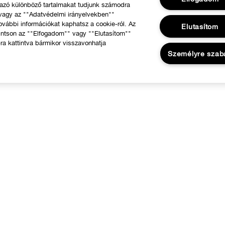
mazó különböző tartalmakat tudjunk számodra
 vagy az ""Adatvédelmi irányelvekben""
ovábbi információkat kaphatsz a cookie-ról. Az
Elutasítom
intson az ""Elfogadom"" vagy ""Elutasítom""
ra kattintva bármikor visszavonhatja
Személyre szab
RÓLUNK
Segíthetünk?
 Clinique filozófiája
Rendelésem követése
emzetközi helyszínek
Visszaküldés & Visszafizetés
Szállítás
Gyakori kérdések
Kapcsolat a Gyártóval