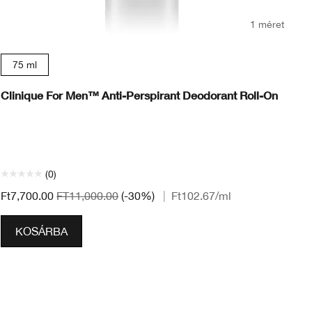
1 méret
75 ml
Clinique For Men™ Anti-Perspirant Deodorant Roll-On
Cl
Ga
bőr
(0)
Ft
Ft7,700.00
FT11,000.00
(-30%)
|
Ft102.67
/ml
KOSÁRBA