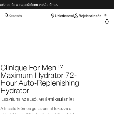
zásokhoz és a napsütéses vakációhoz.
Keresés
Üzletkereső
Bejelentkezés
0
Clinique For Men™
Maximum Hydrator 72-
Hour Auto-Replenishing
Hydrator
LEGYÉL TE AZ ELSŐ, AKI ÉRTÉKELÉST ÍR !
A frissítő krémes gél azonnal fokozza a