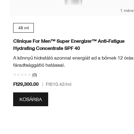
1 mére
48 ml
Clinique For Men™ Super Energizer™ Anti-Fatigue
Hydrating Concentrate SPF 40
A könnyű hidratáló azonnal energiát ad a bőrnek 12 órás
fáradtsággátló hatással.
(0)
Ft29,300.00
|
Ft610.42
/ml
KOSÁRBA