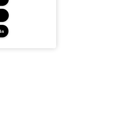
ás
Adatvédelem és feltételek
Adatvédelmi irányelvek
ÁSZF Online Rendelés
Ajándékkártyák felhasználási
feltételek