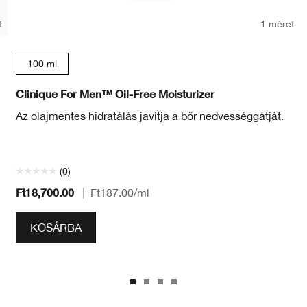
t
1 méret
100 ml
Clinique For Men™ Oil-Free Moisturizer
Az olajmentes hidratálás javítja a bőr nedvességgátját.
(0)
Ft18,700.00
|
Ft187.00
/ml
KOSÁRBA