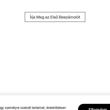
Írja Meg az Első Beszámolót
y személyre szabott tartalmat, érdeklődésen
Elfogadom