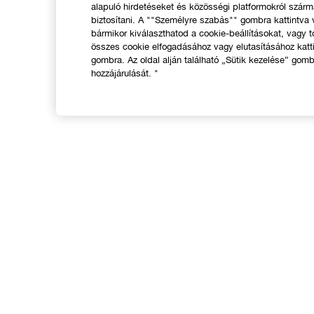
alapuló hirdetéseket és közösségi platformokról szár
biztosítani. A ""Személyre szabás"" gombra kattintva
bármikor kiválaszthatod a cookie-beállításokat, vagy t
összes cookie elfogadásához vagy elutasításához katt
gombra. Az oldal alján található „Sütik kezelése” gomb
hozzájárulását. "
VÁSÁRLÁS
Üzletkereső
A
Ajánlatok
N