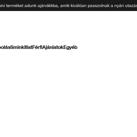
 mini terméket adunk ajándékba, amik kiválóan passzolnak a nyári uta
olás
Smink
Illat
Férfi
Ajánlatok
Egyéb