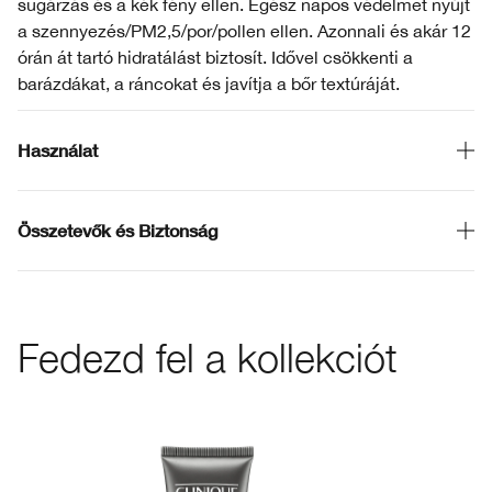
sugárzás és a kék fény ellen. Egész napos védelmet nyújt
a szennyezés/PM2,5/por/pollen ellen. Azonnali és akár 12
órán át tartó hidratálást biztosít. Idővel csökkenti a
barázdákat, a ráncokat és javítja a bőr textúráját.
Használat
Összetevők és Biztonság
Fedezd fel a kollekciót