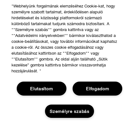
"Webhelyünk forgalmának elemzéséhez Cookie-kat, hogy
személyre szabott tartalmat, érdeklődésen alapuló
hirdetéseket és közösségi platformokról származó
különböző tartalmakat tudjunk számodra biztosítani. A
""Személyre szabás"" gombra kattintva vagy az
""Adatvédelmi irányelvekben"" bármikor kiválaszthatod a
cookie-beállításokat, vagy további információkat kaphatsz
a cookie-ról. Az összes cookie elfogadásához vagy
elutasításához kattintson az ""Elfogadom"" vagy
""Elutasítom"" gombra. Az oldal alján található „Sütik
kezelése” gombra kattintva bármikor visszavonhatja
hozzájárulását. "
Elutasítom
Elfogadom
Személyre szabás
VÁSÁRLÁS
Üzletkereső
RÓLUNK
Ajánlatok