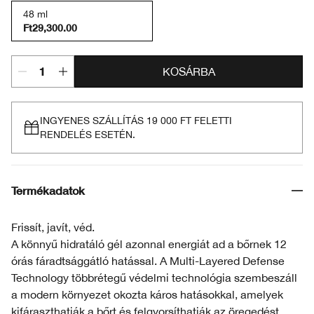
48 ml
Ft29,300.00
KOSÁRBA
INGYENES SZÁLLÍTÁS 19 000 FT FELETTI
RENDELÉS ESETÉN.
Termékadatok
Frissít, javít, véd.
A könnyű hidratáló gél azonnal energiát ad a bőrnek 12
órás fáradtsággátló hatással. A Multi-Layered Defense
Technology többrétegű védelmi technológia szembeszáll
a modern környezet okozta káros hatásokkal, amelyek
kifáraszthatják a bőrt és felgyorsíthatják az öregedést.