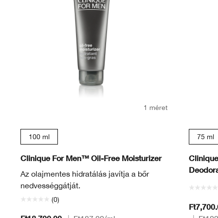
1 méret
100 ml
75 ml
Clinique For Men™ Oil-Free Moisturizer
Cliniqu
Deodora
Az olajmentes hidratálás javítja a bőr
nedvességgátját.
(0)
Ft7,700