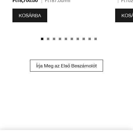
Ft18,700.00
|
Ft187.00
/ml
|
Ft102
KOSÁRBA
KOS
Írja Meg az Első Beszámolót