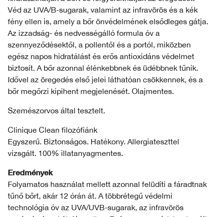
Véd az UVA/B-sugarak, valamint az infravörös és a kék
fény ellen is, amely a bőr önvédelmének elsődleges gátja.
Az izzadság- és nedvességálló formula óv a
szennyeződésektől, a pollentől és a portól, miközben
egész napos hidratálást és erős antioxidáns védelmet
biztosít. A bőr azonnal élénkebbnek és üdébbnek tűnik.
Idővel az öregedés első jelei láthatóan csökkennek, és a
bőr megőrzi kipihent megjelenését. Olajmentes.
Szemészorvos által tesztelt.
Clinique Clean filozófiánk
Egyszerű. Biztonságos. Hatékony. Allergiateszttel
vizsgált. 100% illatanyagmentes.
Eredmények
Folyamatos használat mellett azonnal felüdíti a fáradtnak
tűnő bőrt, akár 12 órán át. A többrétegű védelmi
technológia óv az UVA/UVB-sugarak, az infravörös