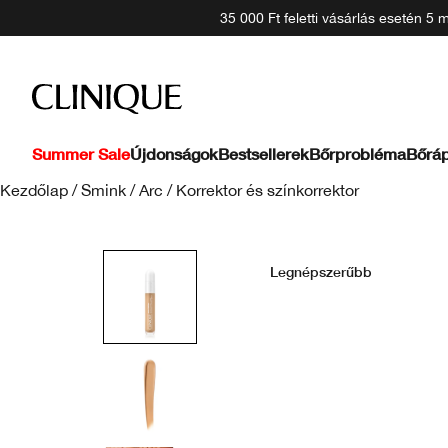
35 000 Ft feletti vásárlás esetén 5
Summer Sale
Újdonságok
Bestsellerek
Bőrprobléma
Bőráp
Kezdőlap
/
Smink
/
Arc
/
Korrektor és színkorrektor
Legnépszerűbb