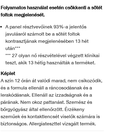
Folyamatos használat esetén csökkenti a sötét
foltok megjelenését.
A panel résztvevőinek 93%-a jelentős
javulásról számolt be a sötét foltok
kontrasztjának megjelenésében 13 hét
után***
*** 27 olyan nő részvételével végzett klinikai
teszt, akik 13 hétig használták a terméket.
Képlet
A szín 12 órán át valódi marad, nem csíkozódik,
és a formula ellenáll a ráncosodásnak és a
lerakódásnak. Ellenáll az izzadságnak és a
párának. Nem okoz pattanást. Szemész és
bőrgyógyász által ellenőrzött. Érzékeny
szeműek és kontaktlencsét viselők számára is
biztonságos. Allergiateszttel vizsgált termék.