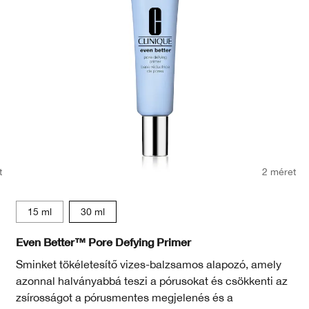
t
2 méret
15 ml
30 ml
Butterscotch
98 Cream Caramel
WN 118 Amber
WN 01 Flax
CN 02 Breeze
WN 04 Bone
CN 10 Alabaster
WN 12 Meringu
CN 18 Crea
CN 20 Fa
CN 28
W
Even Better™ Pore Defying Primer
Sminket tökéletesítő vizes-balzsamos alapozó, amely
azonnal halványabbá teszi a pórusokat és csökkenti az
zsírosságot a pórusmentes megjelenés és a