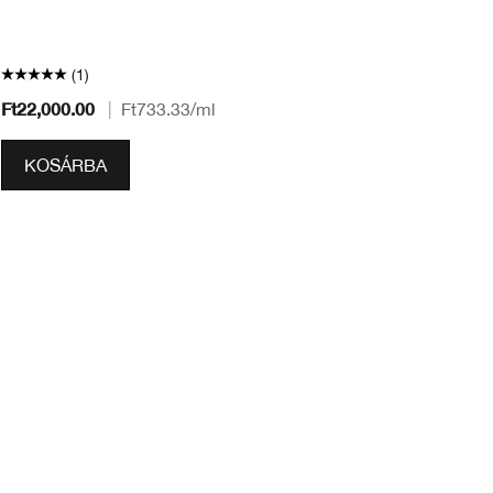
ér
ba
(1)
Ft22,000.00
Ft
|
Ft733.33
/ml
KOSÁRBA