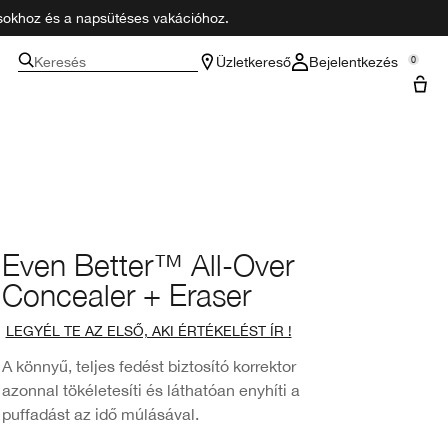
zásokhoz és a napsütéses vakációhoz.
Keresés
Üzletkereső
Bejelentkezés
0
Even Better™ All-Over
Concealer + Eraser
LEGYÉL TE AZ ELSŐ, AKI ÉRTÉKELÉST ÍR !
A könnyű, teljes fedést biztosító korrektor
azonnal tökéletesíti és láthatóan enyhíti a
puffadást az idő múlásával.