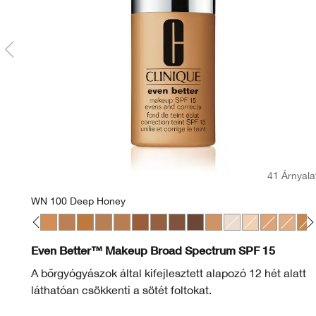
41 Árnyala
WN 100 Deep Honey
al
ardamom
 Beige
 62 Porcelain Beige
WN 76 Toasted Wheat
CN 90 Sand
WN 94 Deep Neutral
WN 100 Deep Honey
WN 112 Ginger
WN 115.5 Mocha
CN 116 Spice
WN 122 Clove
WN 124 Sienna
WN 125 Mahogany
CN 127 Truffle
CN 78 Nutty
WN 01 Flax
WN 04 Bone
WN 48 Oat
WN 64 
WN 
Even Better™ Makeup Broad Spectrum SPF 15
A bőrgyógyászok által kifejlesztett alapozó 12 hét alatt
láthatóan csökkenti a sötét foltokat.