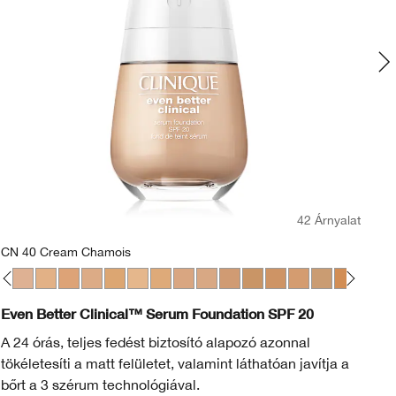
42 Árnyalat
CN 40 Cream Chamois
Li
e
m Whip
ir
 Ivory
N 38 Stone
CN 40 Cream Chamois
WN 46 Golden Neutral
WN 48 Oat
CN 52 Neutral
WN 54 Honey Wheat
WN 56 Cashew
CN 58 Honey
CN 62 Porcelain Beige
CN 70 Vanilla
CN 74 Beige
WN 76 Toasted Wheat
CN 78 Nutty
WN 80 Tawnied 
CN 90 Sand
WN 94 De
WN 98
WN
L
Even Better Clinical™ Serum Foundation SPF 20
Ev
A 24 órás, teljes fedést biztosító alapozó azonnal
Kö
tökéletesíti a matt felületet, valamint láthatóan javítja a
vi
bőrt a 3 szérum technológiával.
tű