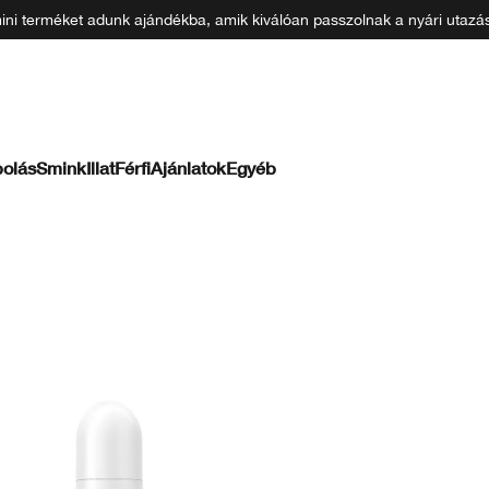
 mini terméket adunk ajándékba, amik kiválóan passzolnak a nyári uta
olás
Smink
Illat
Férfi
Ajánlatok
Egyéb