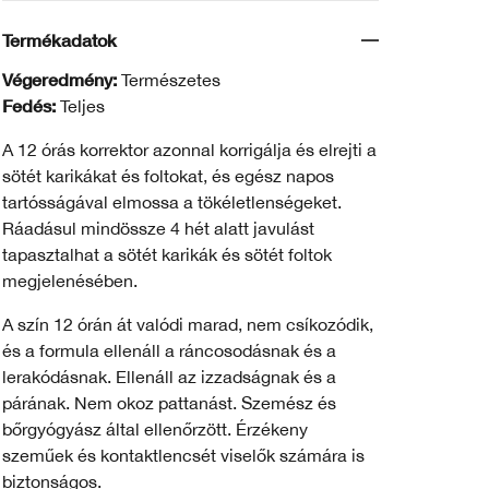
Termékadatok
Végeredmény:
Természetes
Fedés:
Teljes
A 12 órás korrektor azonnal korrigálja és elrejti a
sötét karikákat és foltokat, és egész napos
tartósságával elmossa a tökéletlenségeket.
Ráadásul mindössze 4 hét alatt javulást
tapasztalhat a sötét karikák és sötét foltok
megjelenésében.
A szín 12 órán át valódi marad, nem csíkozódik,
és a formula ellenáll a ráncosodásnak és a
lerakódásnak. Ellenáll az izzadságnak és a
párának. Nem okoz pattanást. Szemész és
bőrgyógyász által ellenőrzött. Érzékeny
szeműek és kontaktlencsét viselők számára is
biztonságos.