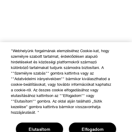
"Webhelyünk forgalmának elemzéséhez Cookie-kat, hogy
személyre szabott tartalmat, érdeklődésen alapuló
hirdetéseket és közösségi platformokról származó
különböző tartalmakat tudjunk számodra biztosítani. A
""Személyre szabás"" gombra kattintva vagy az
""Adatvédelmi irányelvekben"" bármikor kiválaszthatod a
cookie-beállításokat, vagy további információkat kaphatsz
a cookie-ról. Az összes cookie elfogadásához vagy
elutasításához kattintson az ""Elfogadom"" vagy
""Elutasítom"" gombra. Az oldal alján található „Sütik
kezelése” gombra kattintva bármikor visszavonhatja
hozzájárulását. "
Elutasítom
Elfogadom