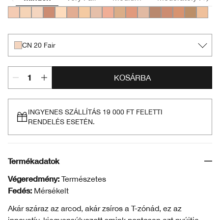
CN 40 Cream Chamois
CN 13.5 Petal
CN 20 Fair
CN 72 Sunny
CN 10 Alabaster
CN 34 Light
WN 13 Cream
CN 28 Ivory
CN 42 Neutral
CN 43 Nude Beige
CN 62 Porcelain Beige
CN 70 Vanilla
CN 60 Linen
CN 73 Honeyed 
CN 90 Sand
WN 114 G
WN 19 
CN 20 Fair
KOSÁRBA
INGYENES SZÁLLÍTÁS 19 000 FT FELETTI
RENDELÉS ESETÉN.
Termékadatok
Végeredmény:
Természetes
Fedés:
Mérsékelt
Akár száraz az arcod, akár zsíros a T-zónád, ez az