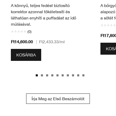
A könnyű, teljes fedést biztosító
A bőrgyó
korrektor azonnal tökéletesíti és
alapozó 
láthatóan enyhíti a puffadást az idő
a sötét f
múlásával.
(0)
Ft17,80
Ft14,600.00
|
Ft2,433.33
/ml
KOS
KOSÁRBA
Írja Meg az Első Beszámolót