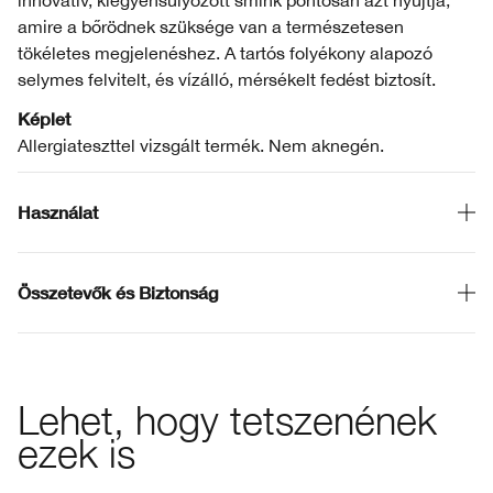
innovatív, kiegyensúlyozott smink pontosan azt nyújtja,
amire a bőrödnek szüksége van a természetesen
tökéletes megjelenéshez. A tartós folyékony alapozó
selymes felvitelt, és vízálló, mérsékelt fedést biztosít.
Képlet
Allergiateszttel vizsgált termék. Nem aknegén.
Használat
Összetevők és Biztonság
Lehet, hogy tetszenének
ezek is