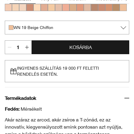
CN 40 Cream Chamois
CN 13.5 Petal
CN 20 Fair
CN 72 Sunny
CN 10 Alabaster
CN 34 Light
WN 13 Cream
CN 28 Ivory
CN 42 Neutral
CN 43 Nude Beige
CN 62 Porcelain Beige
CN 70 Vanilla
CN 60 Linen
CN 73 Honeyed 
CN 90 Sand
WN 114 G
WN 19 
WN 19 Beige Chiffon
KOSÁRBA
INGYENES SZÁLLÍTÁS 19 000 FT FELETTI
RENDELÉS ESETÉN.
Termékadatok
Fedés:
Mérsékelt
Akár száraz az arcod, akár zsíros a T-zónád, ez az
innovatív, kiegyensúlyozott smink pontosan azt nyújtja,