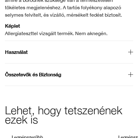
amire a bőrödnek szüksége van a természetesen
tökéletes megjelenéshez. A tartós folyékony alapozó
selymes felvitelt, és vízálló, mérsékelt fedést biztosít.
Képlet
Allergiateszttel vizsgált termék. Nem aknegén.
Használat
Összetevők és Biztonság
Lehet, hogy tetszenének
ezek is
Legnépszerűbb
Legnépsz