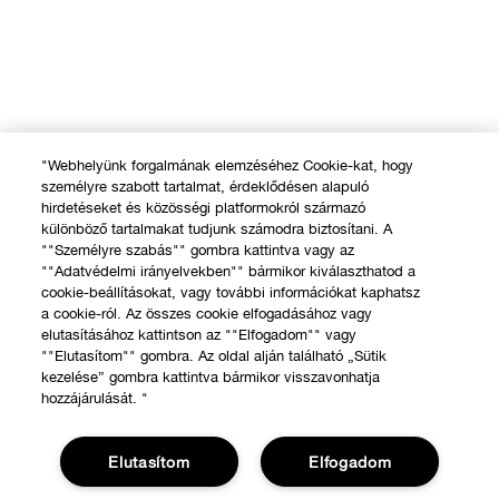
"Webhelyünk forgalmának elemzéséhez Cookie-kat, hogy
személyre szabott tartalmat, érdeklődésen alapuló
hirdetéseket és közösségi platformokról származó
különböző tartalmakat tudjunk számodra biztosítani. A
""Személyre szabás"" gombra kattintva vagy az
""Adatvédelmi irányelvekben"" bármikor kiválaszthatod a
cookie-beállításokat, vagy további információkat kaphatsz
a cookie-ról. Az összes cookie elfogadásához vagy
elutasításához kattintson az ""Elfogadom"" vagy
""Elutasítom"" gombra. Az oldal alján található „Sütik
kezelése” gombra kattintva bármikor visszavonhatja
hozzájárulását. "
Elutasítom
Elfogadom