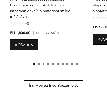
korrektor azonnal tökéletesíti és
alapozó 
láthatóan enyhíti a puffadást az idő
a sötét f
múlásával.
(0)
Ft17,80
Ft14,600.00
|
Ft2,433.33
/ml
KOS
KOSÁRBA
Írja Meg az Első Beszámolót