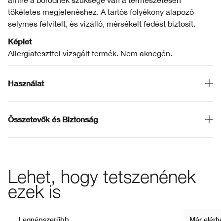
amire a bőrödnek szüksége van a természetesen
tökéletes megjelenéshez. A tartós folyékony alapozó
selymes felvitelt, és vízálló, mérsékelt fedést biztosít.
Képlet
Allergiateszttel vizsgált termék. Nem aknegén.
Használat
Összetevők és Biztonság
Lehet, hogy tetszenének
ezek is
Legnépszerűbb
Már elérh