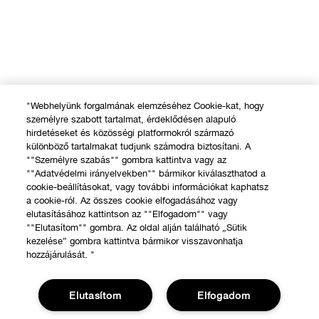
"Webhelyünk forgalmának elemzéséhez Cookie-kat, hogy
személyre szabott tartalmat, érdeklődésen alapuló
hirdetéseket és közösségi platformokról származó
különböző tartalmakat tudjunk számodra biztosítani. A
""Személyre szabás"" gombra kattintva vagy az
""Adatvédelmi irányelvekben"" bármikor kiválaszthatod a
cookie-beállításokat, vagy további információkat kaphatsz
a cookie-ról. Az összes cookie elfogadásához vagy
elutasításához kattintson az ""Elfogadom"" vagy
""Elutasítom"" gombra. Az oldal alján található „Sütik
kezelése” gombra kattintva bármikor visszavonhatja
hozzájárulását. "
Elutasítom
Elfogadom