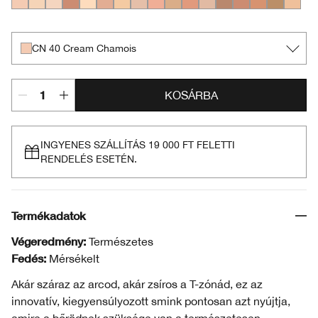
CN 40 Cream Chamois
CN 13.5 Petal
CN 20 Fair
CN 72 Sunny
CN 10 Alabaster
CN 34 Light
WN 13 Cream
CN 28 Ivory
CN 42 Neutral
CN 43 Nude Beige
CN 62 Porcelain Beige
CN 70 Vanilla
CN 60 Linen
CN 73 Honeyed 
CN 90 Sand
WN 114 G
WN 19 
CN 40 Cream Chamois
KOSÁRBA
INGYENES SZÁLLÍTÁS 19 000 FT FELETTI
RENDELÉS ESETÉN.
Termékadatok
Végeredmény:
Természetes
Fedés:
Mérsékelt
Akár száraz az arcod, akár zsíros a T-zónád, ez az
innovatív, kiegyensúlyozott smink pontosan azt nyújtja,