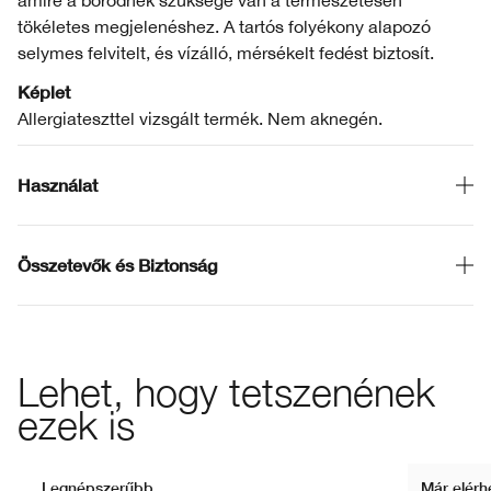
amire a bőrödnek szüksége van a természetesen
tökéletes megjelenéshez. A tartós folyékony alapozó
selymes felvitelt, és vízálló, mérsékelt fedést biztosít.
Képlet
Allergiateszttel vizsgált termék. Nem aknegén.
Használat
Összetevők és Biztonság
Lehet, hogy tetszenének
ezek is
Legnépszerűbb
Már elérh