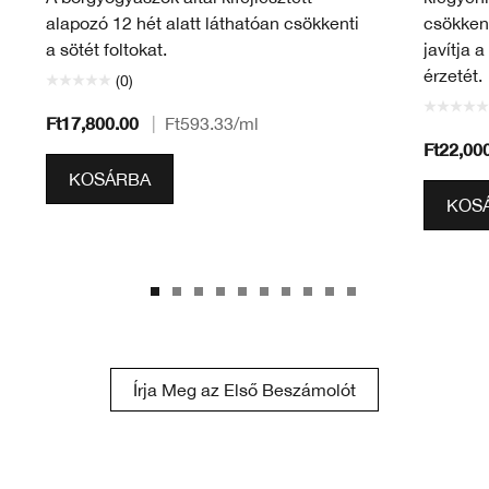
alapozó 12 hét alatt láthatóan csökkenti
csökkent
a sötét foltokat.
javítja 
érzetét.
(0)
Ft17,800.00
|
Ft593.33
/ml
Ft22,00
KOSÁRBA
KOS
Írja Meg az Első Beszámolót