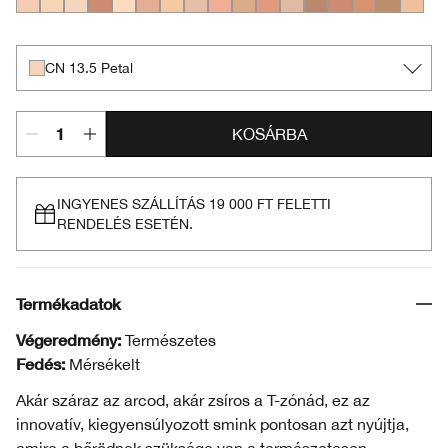
CN 40 Cream Chamois
CN 13.5 Petal
CN 20 Fair
CN 72 Sunny
CN 10 Alabaster
CN 34 Light
WN 13 Cream
CN 28 Ivory
CN 42 Neutral
CN 43 Nude Beige
CN 62 Porcelain Beige
CN 70 Vanilla
CN 60 Linen
CN 73 Honeyed 
CN 90 Sand
WN 114 G
WN 19 
CN 13.5 Petal
KOSÁRBA
INGYENES SZÁLLÍTÁS 19 000 FT FELETTI
RENDELÉS ESETÉN.
Termékadatok
Végeredmény:
Természetes
Fedés:
Mérsékelt
Akár száraz az arcod, akár zsíros a T-zónád, ez az
innovatív, kiegyensúlyozott smink pontosan azt nyújtja,