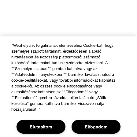
"Webhelyünk forgalmának elemzéséhez Cookie-kat, hogy
személyre szabott tartalmat, érdeklődésen alapuló
hirdetéseket és közösségi platformokról származó
különböző tartalmakat tudjunk számodra biztosítani. A
""Személyre szabás"" gombra kattintva vagy az
""Adatvédelmi irányelvekben"" bármikor kiválaszthatod a
cookie-beállításokat, vagy további információkat kaphatsz
a cookie-ról. Az összes cookie elfogadásához vagy
elutasításához kattintson az ""Elfogadom"" vagy
""Elutasítom"" gombra. Az oldal alján található „Sütik
kezelése” gombra kattintva bármikor visszavonhatja
hozzájárulását. "
Elutasítom
Elfogadom