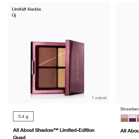
Limitált kiadás
Új
1 méret
Strawber
5.4 g
Strawbe
Jam
S
All About Shadow™ Limited-Edition
All Abo
Quad