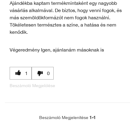
Ajándékba kaptam termékmintaként egy nagyobb
vásárlás alkalmával. De biztos, hogy venni fogok, és
más szemöldökformázót nem fogok használni.
Tökéletesen természtes a színe, a hatása és nem
kenődik.
Végeredmény
Igen, ajánlanám másoknak is
1
0
Beszámoló Megjelölése
1-1
Beszámoló Megjelenítése