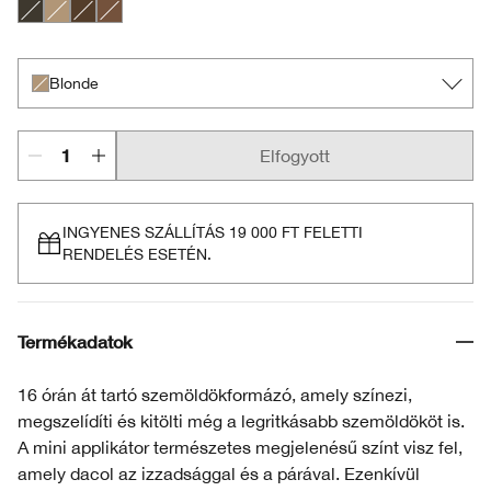
Black/Brown
Blonde
Deep Brown
Light Brown
Blonde
Elfogyott
INGYENES SZÁLLÍTÁS 19 000 FT FELETTI
RENDELÉS ESETÉN.
Termékadatok
16 órán át tartó szemöldökformázó, amely színezi,
megszelídíti és kitölti még a legritkásabb szemöldököt is.
A mini applikátor természetes megjelenésű színt visz fel,
amely dacol az izzadsággal és a párával. Ezenkívül