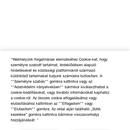
"Webhelyünk forgalmának elemzéséhez Cookie-kat, hogy
személyre szabott tartalmat, érdeklődésen alapuló
hirdetéseket és közösségi platformokról származó
különböző tartalmakat tudjunk számodra biztosítani. A
""Személyre szabás"" gombra kattintva vagy az
""Adatvédelmi irányelvekben"" bármikor kiválaszthatod a
cookie-beállításokat, vagy további információkat kaphatsz
a cookie-ról. Az összes cookie elfogadásához vagy
elutasításához kattintson az ""Elfogadom"" vagy
""Elutasítom"" gombra. Az oldal alján található „Sütik
kezelése” gombra kattintva bármikor visszavonhatja
hozzájárulását. "