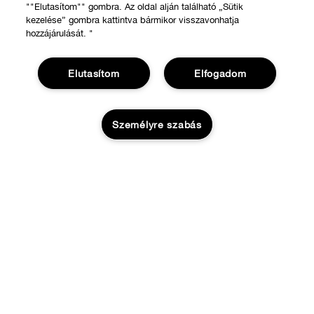
""Elutasítom"" gombra. Az oldal alján található „Sütik
kezelése” gombra kattintva bármikor visszavonhatja
hozzájárulását. "
Elutasítom
Elfogadom
Személyre szabás
VÁSÁRLÁS
Üzletkereső
RÓLUNK
Ajánlatok
Elfogyott
A Clinique filozófiája
Segíthetünk?
Nemzetközi helyszínek
Rendelésem követése
Adatvédelem és feltételek
Visszaküldés & Visszafizetés
Adatvédelmi irányelvek
Szállítás