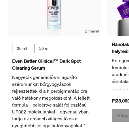
2 méret
Ránctalan
30 ml
50 ml
helyreáll
Kategór
Even Better Clinical™ Dark Spot
formulái
Clearing Serum
eredménn
Negyedik generációs világosító
ránctal
szérumunkat bőrgyógyászok
fejlesztették ki a hiperpigmentációra
való hatékony megoldásként. A fejlett
Ft38,00
formula – beleértve saját fejlesztésű
UP302 molekulánkat – egyensúlyban
Elfog
tartja az erősebb világosító és a
nyugtatóbb jellegű hatóanyagokat.*