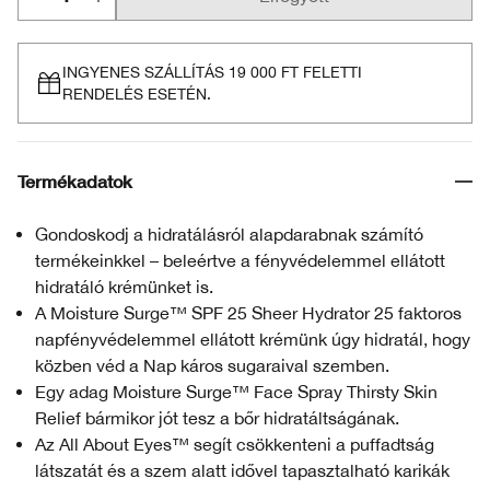
INGYENES SZÁLLÍTÁS 19 000 FT FELETTI
RENDELÉS ESETÉN.
Termékadatok
Gondoskodj a hidratálásról alapdarabnak számító
termékeinkkel – beleértve a fényvédelemmel ellátott
hidratáló krémünket is.
A Moisture Surge™ SPF 25 Sheer Hydrator 25 faktoros
napfényvédelemmel ellátott krémünk úgy hidratál, hogy
közben véd a Nap káros sugaraival szemben.
Egy adag Moisture Surge™ Face Spray Thirsty Skin
Relief bármikor jót tesz a bőr hidratáltságának.
Az All About Eyes™ segít csökkenteni a puffadtság
látszatát és a szem alatt idővel tapasztalható karikák