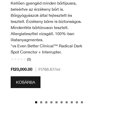
Kellően gyengéd minden bőrtípusra,
beleértve az érzékeny bőrt is.
Bőrgyógyászok által fejlesztett és
tesztelt. Érzékeny bőrre is biztonságos.
Mindenféle bőrtónuson tesztelt.
Allergiateszttel vizsgált. 100%-ban
illatanyagmentes.
*vs Even Better Clinical™ Radical Dark
Spot Corrector + Interrupter.
(0)
Ft23,000.00
|
Ft766.67
/ml
KOSÁRBA