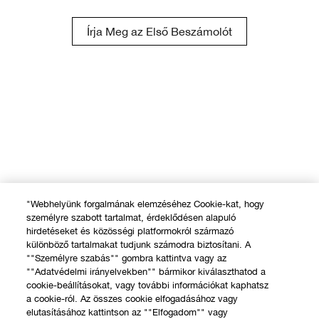
Írja Meg az Első Beszámolót
"Webhelyünk forgalmának elemzéséhez Cookie-kat, hogy
személyre szabott tartalmat, érdeklődésen alapuló
hirdetéseket és közösségi platformokról származó
különböző tartalmakat tudjunk számodra biztosítani. A
""Személyre szabás"" gombra kattintva vagy az
""Adatvédelmi irányelvekben"" bármikor kiválaszthatod a
cookie-beállításokat, vagy további információkat kaphatsz
a cookie-ról. Az összes cookie elfogadásához vagy
elutasításához kattintson az ""Elfogadom"" vagy