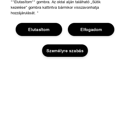
""Elutasítom"" gombra. Az oldal alján található „Sütik
kezelése” gombra kattintva bármikor visszavonhatja
hozzájárulását. "
Elutasítom
Elfogadom
Személyre szabás
VÁSÁRLÁS
Üzletkereső
RÓLUNK
Ajánlatok
Elfogyott
A Clinique filozófiája
Segíthetünk?
Nemzetközi helyszínek
Rendelésem követése
Adatvédelem és feltételek
Visszaküldés & Visszafizetés
Adatvédelmi irányelvek
Szállítás