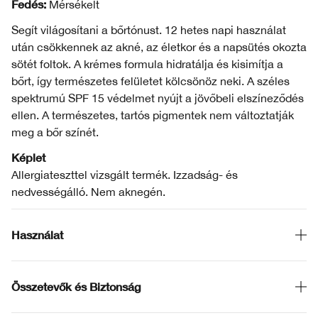
Fedés:
Mérsékelt
Segít világosítani a bőrtónust. 12 hetes napi használat
után csökkennek az akné, az életkor és a napsütés okozta
sötét foltok. A krémes formula hidratálja és kisimítja a
bőrt, így természetes felületet kölcsönöz neki. A széles
spektrumú SPF 15 védelmet nyújt a jövőbeli elszíneződés
ellen. A természetes, tartós pigmentek nem változtatják
meg a bőr színét.
Képlet
Allergiateszttel vizsgált termék. Izzadság- és
nedvességálló. Nem aknegén.
Használat
Összetevők és Biztonság